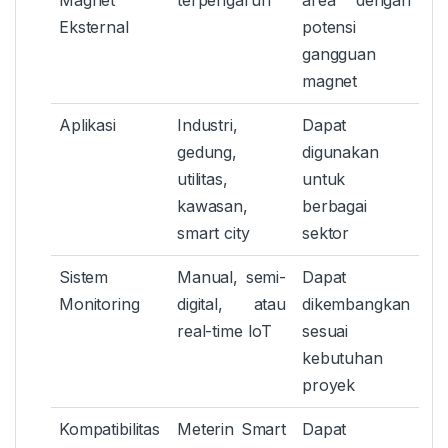
Magnet
terpengaruh
area dengan
Eksternal
potensi
gangguan
magnet
Aplikasi
Industri,
Dapat
gedung,
digunakan
utilitas,
untuk
kawasan,
berbagai
smart city
sektor
Sistem
Manual, semi-
Dapat
Monitoring
digital, atau
dikembangkan
real-time IoT
sesuai
kebutuhan
proyek
Kompatibilitas
Meterin Smart
Dapat