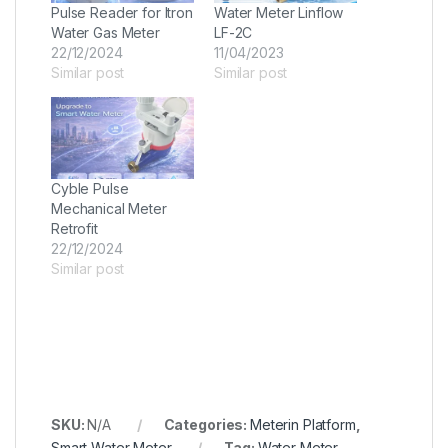
Pulse Reader for Itron
Water Meter Linflow
Water Gas Meter
LF-2C
22/12/2024
11/04/2023
Similar post
Similar post
Cyble Pulse
Mechanical Meter
Retrofit
22/12/2024
Similar post
SKU:
N/A
Categories:
Meterin Platform
,
Smart Water Meter
Tag:
Water Meter