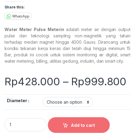
Share this:
WhatsApp
Water Meter Pulse Meterin
adalah meter air dengan output
pulse dan teknologi sampling non-magnetik yang tahan
terhadap medan magnet hingga 4000 Gauss. Dirancang untuk
kondisi tekanan kerja keras dan telah diuji hingga minimum 15
Bar, produk ini cocok untuk sistem monitoring air digital, smart
water metering, billing, utilitas gedung, industri, dan smart city.
P
Rp
428.000
–
Rp
999.800
Diameter :
Water Meter Pulse Ready AMR quantity
Add to cart