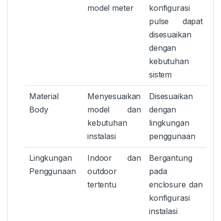
model meter
konfigurasi
pulse dapat
disesuaikan
dengan
kebutuhan
sistem
Material
Menyesuaikan
Disesuaikan
Body
model dan
dengan
kebutuhan
lingkungan
instalasi
penggunaan
Lingkungan
Indoor dan
Bergantung
Penggunaan
outdoor
pada
tertentu
enclosure dan
konfigurasi
instalasi