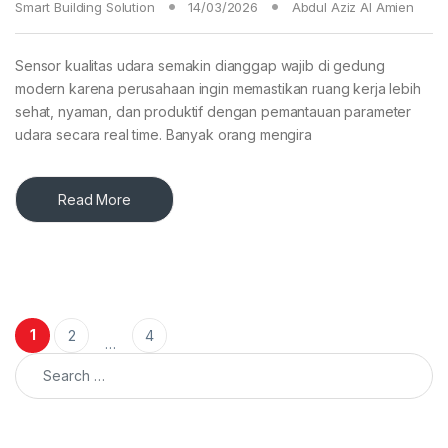
Smart Building Solution
14/03/2026
Abdul Aziz Al Amien
Sensor kualitas udara semakin dianggap wajib di gedung
modern karena perusahaan ingin memastikan ruang kerja lebih
sehat, nyaman, dan produktif dengan pemantauan parameter
udara secara real time. Banyak orang mengira
Read More
Posts pagination
1
2
4
…
Search for: