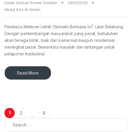
Smart Grid an Power Solution
29/01/2022
Abdul Aziz Al Amien
Pembaca Meteran Listrik Otomatis Berbasis IoT Latar Belakang
Dengan perkembangan masyarakat yang pesat, kebutuhan
akan tenaga listrik, baik dari komersial maupun residensial
meningkat pesat. Sementara masalah dan tantangan untuk
pelaporan tradisional
Read More
Posts pagination
1
2
8
…
Search for: