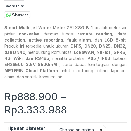
Share this:
WhatsApp
Smart Multi-jet Water Meter ZYLXSG-B-1
adalah meter air
pintar
non-valve
dengan fungsi
remote reading
,
data
collection
,
active reporting
,
fault alarm
, dan
LCD 8-bit
.
Produk ini tersedia untuk ukuran
DN15, DN20, DN25, DN32,
dan DN40
, mendukung komunikasi
LoRaWAN, NB-IoT, GPRS,
4G, WiFi, dan RS485
, memiliki proteksi
IP65 / IP68
, baterai
ER26500 3.6V 8500mAh
, serta dapat terintegrasi dengan
METERIN Cloud Platform
untuk monitoring, billing, laporan,
alarm, dan analitik konsumsi air.
Rp
888.900
–
Price range:
Rp
3.333.988
Tipe dan Diameter :