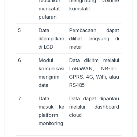
reduction
menghitung volume
mencatat
kumulatif
putaran
5
Data
Pembacaan dapat
ditampilkan
dilihat langsung di
di LCD
meter
6
Modul
Data dikirim melalui
komunikasi
LoRaWAN, NB-IoT,
mengirim
GPRS, 4G, WiFi, atau
data
RS485
7
Data
Data dapat dipantau
masuk ke
melalui dashboard
platform
cloud
monitoring