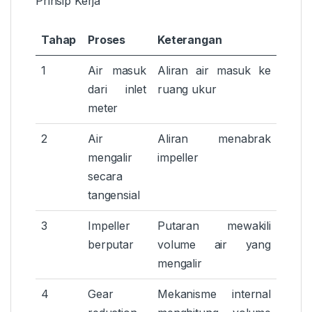
Prinsip Kerja
Tahap
Proses
Keterangan
1
Air masuk
Aliran air masuk ke
dari inlet
ruang ukur
meter
2
Air
Aliran menabrak
mengalir
impeller
secara
tangensial
3
Impeller
Putaran mewakili
berputar
volume air yang
mengalir
4
Gear
Mekanisme internal