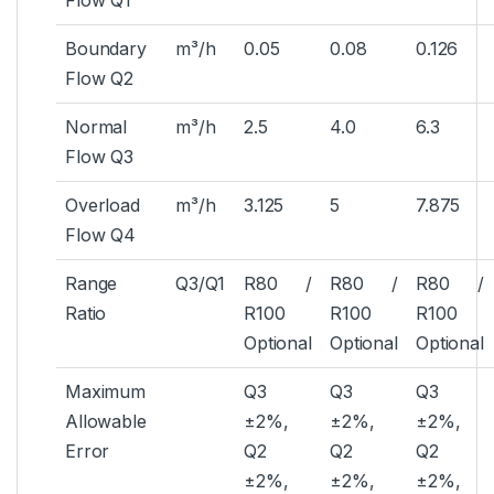
Flow Q1
Boundary
m³/h
0.05
0.08
0.126
Flow Q2
Normal
m³/h
2.5
4.0
6.3
Flow Q3
Overload
m³/h
3.125
5
7.875
Flow Q4
Range
Q3/Q1
R80 /
R80 /
R80 /
Ratio
R100
R100
R100
Optional
Optional
Optional
Maximum
Q3
Q3
Q3
Allowable
±2%,
±2%,
±2%,
Error
Q2
Q2
Q2
±2%,
±2%,
±2%,