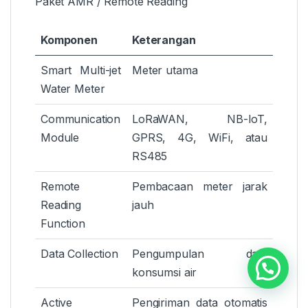
Paket AMR / Remote Reading
Komponen
Keterangan
Smart Multi-jet
Meter utama
Water Meter
Communication
LoRaWAN, NB-IoT,
Module
GPRS, 4G, WiFi, atau
RS485
Remote
Pembacaan meter jarak
Reading
jauh
Function
Data Collection
Pengumpulan data
konsumsi air
Active
Pengiriman data otomatis