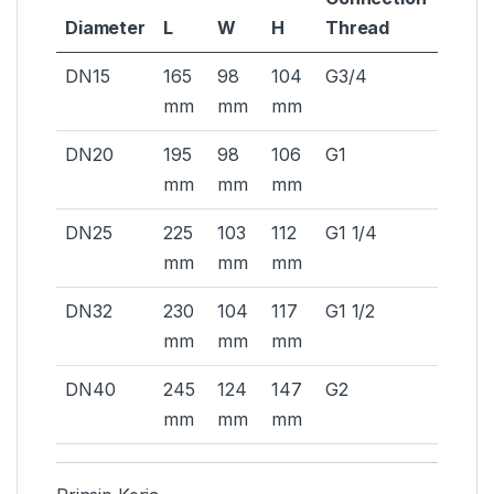
Diameter
L
W
H
Thread
DN15
165
98
104
G3/4
mm
mm
mm
DN20
195
98
106
G1
mm
mm
mm
DN25
225
103
112
G1 1/4
mm
mm
mm
DN32
230
104
117
G1 1/2
mm
mm
mm
DN40
245
124
147
G2
mm
mm
mm