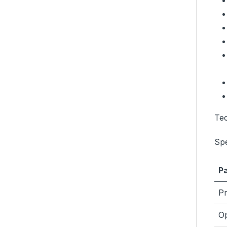
Tec
Spe
P
P
Op