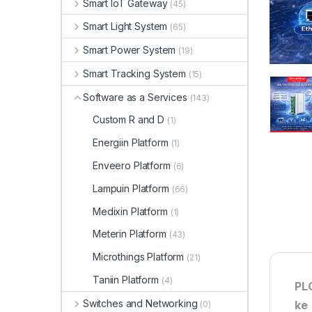
Smart IoT Gateway
(45)
Smart Light System
(65)
Smart Power System
(19)
Smart Tracking System
(15)
Software as a Services
(143)
Custom R and D
(1)
Energiin Platform
(1)
Enveero Platform
(6)
Lampuin Platform
(66)
Medixin Platform
(1)
Meterin Platform
(43)
Microthings Platform
(21)
Taniin Platform
(4)
PL
Switches and Networking
ke
(0)