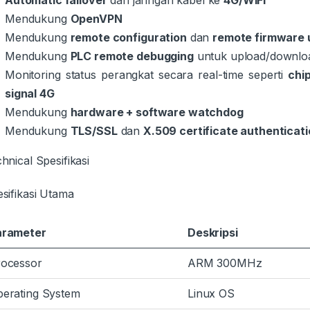
Mendukung
OpenVPN
Mendukung
remote configuration
dan
remote firmware
Mendukung
PLC remote debugging
untuk upload/downlo
Monitoring status perangkat secara real-time seperti
chi
signal 4G
Mendukung
hardware + software watchdog
Mendukung
TLS/SSL
dan
X.509 certificate authenticat
hnical Spesifikasi
sifikasi Utama
arameter
Deskripsi
rocessor
ARM 300MHz
erating System
Linux OS