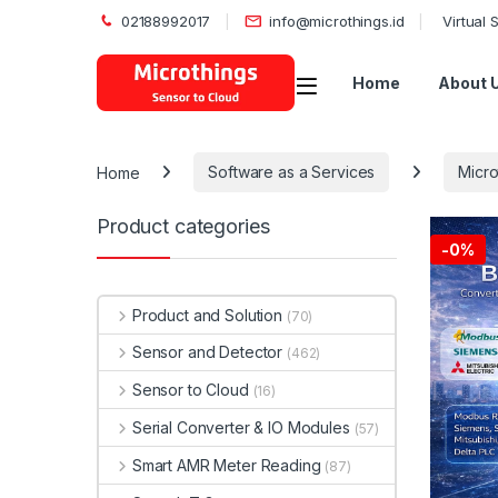
02188992017
info@microthings.id
Virtual
Open
Home
About 
Home
Software as a Services
Micro
Product categories
-
0%
Product and Solution
(70)
Sensor and Detector
(462)
Sensor to Cloud
(16)
Serial Converter & IO Modules
(57)
Smart AMR Meter Reading
(87)