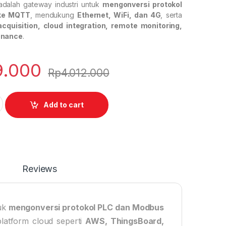
dalah gateway industri untuk
mengonversi protokol
ke MQTT
, mendukung
Ethernet, WiFi, dan 4G
, serta
acquisition, cloud integration, remote monitoring,
enance
.
9.000
Rp
4.012.000
uantity
Add to cart
Reviews
tuk
mengonversi protokol PLC dan Modbus
platform cloud seperti
AWS, ThingsBoard,