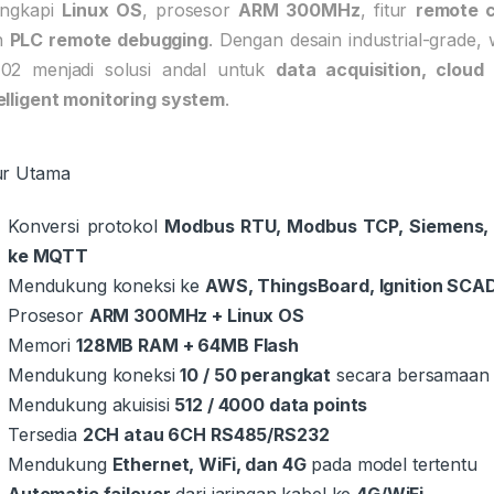
engkapi
Linux OS
, prosesor
ARM 300MHz
, fitur
remote c
n
PLC remote debugging
. Dengan desain industrial-grade, 
102 menjadi solusi andal untuk
data acquisition, cloud
elligent monitoring system
.
ur Utama
Konversi protokol
Modbus RTU, Modbus TCP, Siemens, S
ke MQTT
Mendukung koneksi ke
AWS, ThingsBoard, Ignition SCA
Prosesor
ARM 300MHz + Linux OS
Memori
128MB RAM + 64MB Flash
Mendukung koneksi
10 / 50 perangkat
secara bersamaan
Mendukung akuisisi
512 / 4000 data points
Tersedia
2CH atau 6CH RS485/RS232
Mendukung
Ethernet, WiFi, dan 4G
pada model tertentu
Automatic failover
dari jaringan kabel ke
4G/WiFi