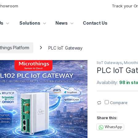
 Showroom
Track your O
Us
Solutions
News
Contact Us
things Platform
PLC IoT Gateway
IIoT Gateways
,
Microth
PLC IoT Ga
Availability:
98 in st
Compare
Share this:
WhatsApp