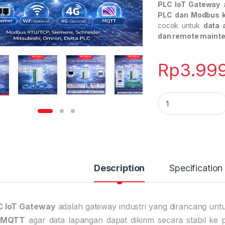
PLC IoT Gateway
a
PLC dan Modbus 
cocok untuk
data 
dan remote maint
Rp
3.99
PLC IoT Gateway q
Description
Specification
C IoT Gateway
adalah gateway industri yang dirancang un
 MQTT
agar data lapangan dapat dikirim secara stabil ke 