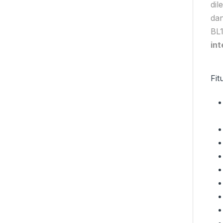
dil
da
BL
int
Fit