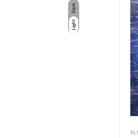
Dark
Light
BL