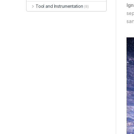
Ig
Tool and Instrumentation
(8)
sep
san