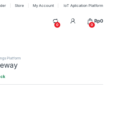
rder
Store
My Account
IoT Aplication Platform
My Account
Rp
0
0
0
ings Platform
teway
ock