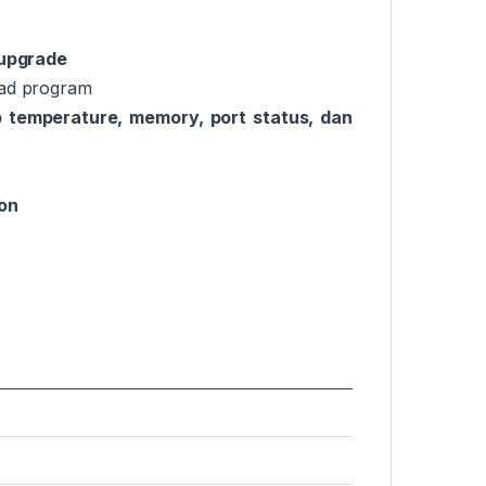
 upgrade
ad program
p temperature, memory, port status, dan
ion