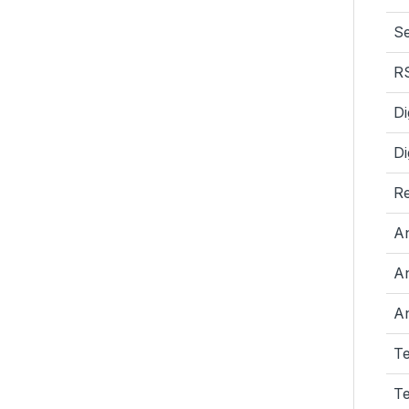
Se
R
Di
Di
Re
An
A
An
Te
T