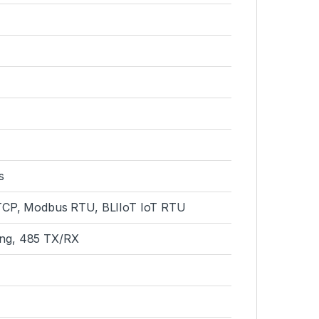
s
CP, Modbus RTU, BLIIoT IoT RTU
ming, 485 TX/RX