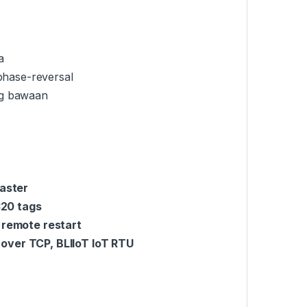
a
phase-reversal
g bawaan
aster
20 tags
 remote restart
ver TCP, BLIIoT IoT RTU