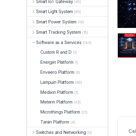
Smart IoT Gateway
(45)
Smart Light System
(65)
Smart Power System
(19)
Smart Tracking System
(15)
Software as a Services
(143)
Custom R and D
(1)
Energiin Platform
(1)
Enveero Platform
(6)
Lampuin Platform
(66)
Medixin Platform
(1)
Meterin Platform
(43)
Microthings Platform
(21)
Taniin Platform
(4)
Cel
Switches and Networking
(0)