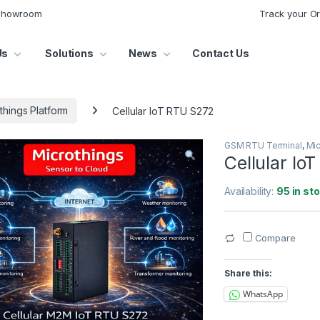
 Showroom
Track your O
Us
Solutions
News
Contact Us
things Platform
Cellular IoT RTU S272
GSM RTU Terminal
,
Mic
Cellular Io
Availability:
95 in st
Compare
Share this:
WhatsApp