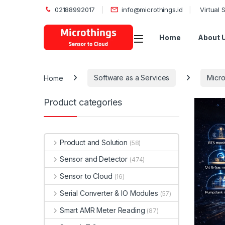
02188992017
info@microthings.id
Virtual
Open
Home
About 
Home
Software as a Services
Micro
Product categories
Product and Solution
(58)
Sensor and Detector
(474)
Sensor to Cloud
(16)
Serial Converter & IO Modules
(57)
Smart AMR Meter Reading
(87)