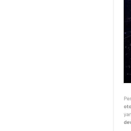
Pe
oto
yan
de