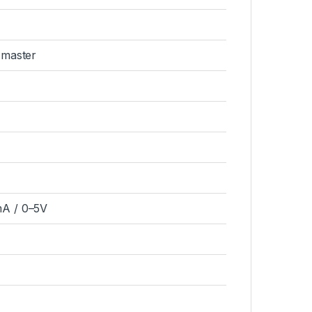
master
mA / 0–5V