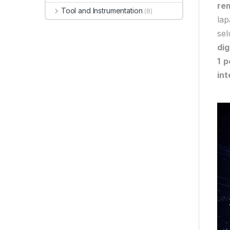
re
Tool and Instrumentation
(8)
la
sel
dig
1 
int