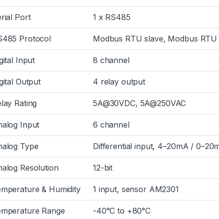
rial Port
1 x RS485
S485 Protocol
Modbus RTU slave, Modbus RTU 
gital Input
8 channel
gital Output
4 relay output
lay Rating
5A@30VDC, 5A@250VAC
alog Input
6 channel
nalog Type
Differential input, 4–20mA / 0–20
alog Resolution
12-bit
mperature & Humidity
1 input, sensor AM2301
emperature Range
-40°C to +80°C