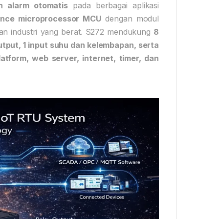
an alarm otomatis
pada berbagai aplikasi
mance microprocessor MCU
dengan modul
ungan industri yang berat. S272 mendukung
8
output, 1 input suhu dan kelembapan, serta
atform, web server, internet, timer, dan