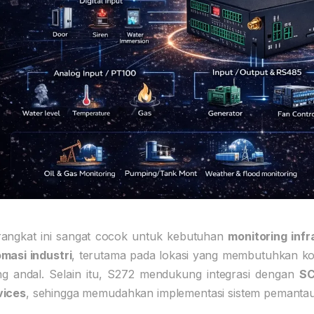
rangkat ini sangat cocok untuk kebutuhan
monitoring infr
masi industri
, terutama pada lokasi yang membutuhkan kone
g andal. Selain itu, S272 mendukung integrasi dengan
SC
vices
, sehingga memudahkan implementasi sistem pemantau