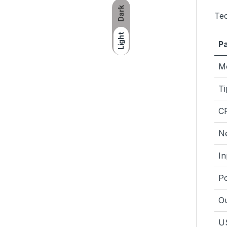
Dark
Tec
Light
P
M
Ti
C
N
In
P
O
U