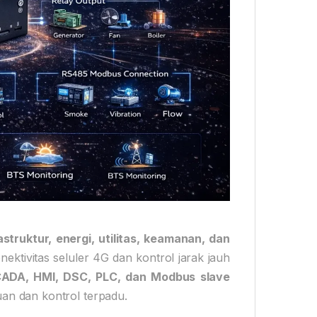
astruktur, energi, utilitas, keamanan, dan
ktivitas seluler 4G dan kontrol jarak jauh
ADA, HMI, DSC, PLC, dan Modbus slave
an dan kontrol terpadu.