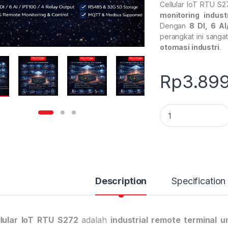
Cellular IoT RTU S
monitoring indust
Dengan
8 DI, 6 A
perangkat ini sanga
otomasi industri
.
Rp
3.89
Cellular IoT RTU S2
Description
Specification
lular IoT RTU
S272
adalah
industrial remote terminal un