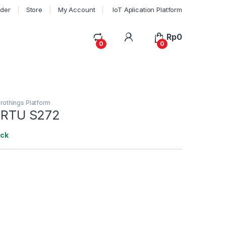
rder
Store
My Account
IoT Aplication Platform
My Account
Rp
0
0
0
rothings Platform
T RTU S272
ock