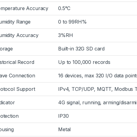
emperature Accuracy
0.5°C
midity Range
0 to 99RH%
midity Accuracy
3%RH
orage
Built-in 32G SD card
storical Record
Up to 100,000 records
ave Connection
16 devices, max 320 I/O data point
otocol Support
IPv4, TCP/UDP, MQTT, Modbus T
dicator
4G signal, running, arming/disar
otection
IP30
ousing
Metal