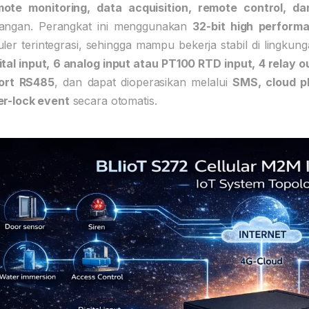
mote monitoring, data acquisition, remote control, d
pangan. Perangkat ini menggunakan
32-bit high perfor
uler terintegrasi, sehingga mampu bekerja stabil di lingk
ital input, 6 analog input atau PT100 RTD input, 4 relay 
port RS485
, dan dapat dioperasikan melalui
SMS, cloud pl
er-lock event
secara otomatis.