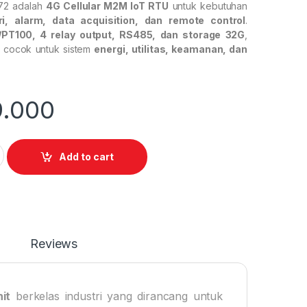
272 adalah
4G Cellular M2M IoT RTU
untuk kebutuhan
ri, alarm, data acquisition, dan remote control
.
I/PT100, 4 relay output, RS485, dan storage 32G
,
t cocok untuk sistem
energi, utilitas, keamanan, dan
9.000
72 quantity
Add to cart
Reviews
it
berkelas industri yang dirancang untuk