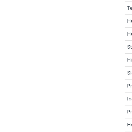
T
Hu
Hu
St
Hi
Sl
Pr
In
Pr
H