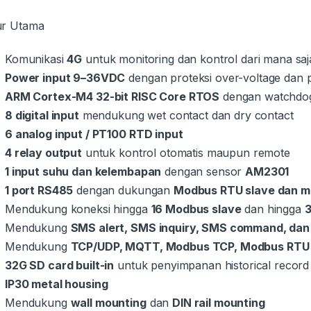
ur Utama
Komunikasi
4G
untuk monitoring dan kontrol dari mana saj
Power input 9–36VDC
dengan proteksi over-voltage dan 
ARM Cortex-M4 32-bit RISC Core RTOS
dengan watchdo
8 digital input
mendukung wet contact dan dry contact
6 analog input / PT100 RTD input
4 relay output
untuk kontrol otomatis maupun remote
1 input suhu dan kelembapan
dengan sensor
AM2301
1 port RS485
dengan dukungan
Modbus RTU slave dan m
Mendukung koneksi hingga
16 Modbus slave
dan hingga
3
Mendukung
SMS alert, SMS inquiry, SMS command, dan
Mendukung
TCP/UDP, MQTT, Modbus TCP, Modbus RTU o
32G SD card built-in
untuk penyimpanan historical record
IP30 metal housing
Mendukung
wall mounting
dan
DIN rail mounting