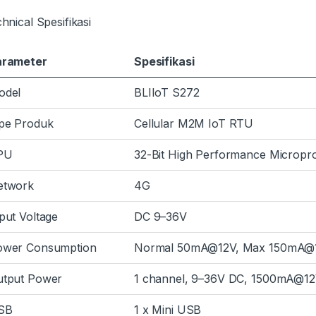
hnical Spesifikasi
arameter
Spesifikasi
odel
BLIIoT S272
pe Produk
Cellular M2M IoT RTU
PU
32-Bit High Performance Micro
etwork
4G
put Voltage
DC 9–36V
ower Consumption
Normal 50mA@12V, Max 150mA@
utput Power
1 channel, 9–36V DC, 1500mA@1
SB
1 x Mini USB