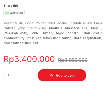
Share this:
WhatsApp
Industrial 4G Edge Router R10A adalah
Industrial 4G Edge
Router
yang mendukung
Modbus Master/Slave, MQTT,
RS485/RS232, VPN, timer, logic control, dan cloud
connectivity
untuk kebutuhan
monitoring, data acquisition,
dan otomasi industri
Rp
3.400.000
Rp
3.560.000
Industrial 4G Edge Router R10A quantity
Add to cart