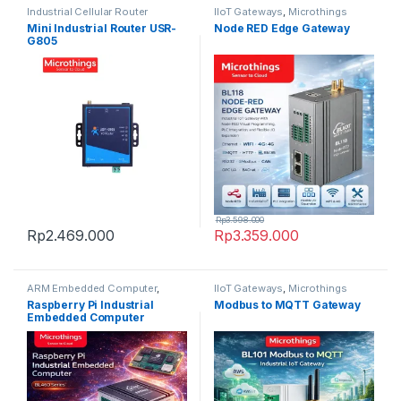
Industrial Cellular Router
IIoT Gateways
,
Microthings
Platform
Mini Industrial Router USR-
Node RED Edge Gateway
G805
Rp
3.598.000
Rp
2.469.000
Rp
3.359.000
ARM Embedded Computer
,
IIoT Gateways
,
Microthings
Microthings Platform
Platform
Raspberry Pi Industrial
Modbus to MQTT Gateway
Embedded Computer