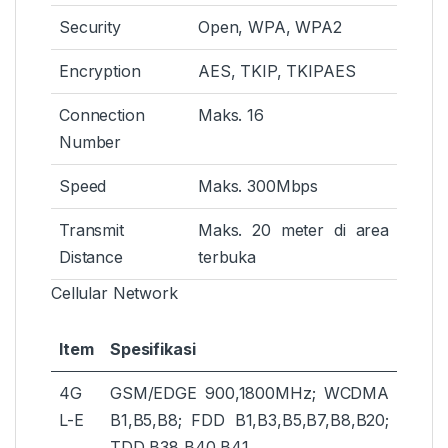
Security
Open, WPA, WPA2
Encryption
AES, TKIP, TKIPAES
Connection
Maks. 16
Number
Speed
Maks. 300Mbps
Transmit
Maks. 20 meter di area
Distance
terbuka
Cellular Network
Item
Spesifikasi
4G
GSM/EDGE 900,1800MHz; WCDMA
L-E
B1,B5,B8; FDD B1,B3,B5,B7,B8,B20;
TDD B38,B40,B41