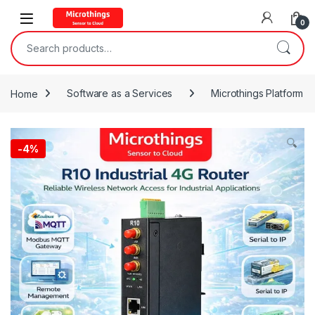
Open
0
Search for:
Home
Software as a Services
Microthings Platform
-
4%