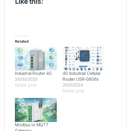
Like this:
Related
Industrial Router 4G
4G Industrial Cellular
24/03/2020
Router USR-G806s
Similar post
31/01/2024
Similar post
Modbus to MQTT
Gateway