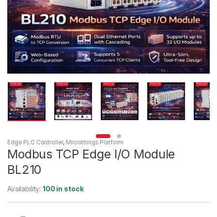
Edge PLC Controller
,
Microthings Platform
Modbus TCP Edge I/O Module
BL210
Availability:
100 in stock