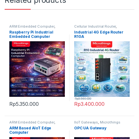
Related products
ARM Embedded Computer
,
Cellular Industrial Router
,
Microthings Platform
Microthings Platform
Raspberry Pi Industrial
Industrial 4G Edge Router
Embedded Computer
R10A
Rp
3.560.000
Rp
5.350.000
Rp
3.400.000
ARM Embedded Computer
,
IIoT Gateways
,
Microthings
Microthings Platform
Platform
ARM Based AIoT Edge
OPC UA Gateway
Computer