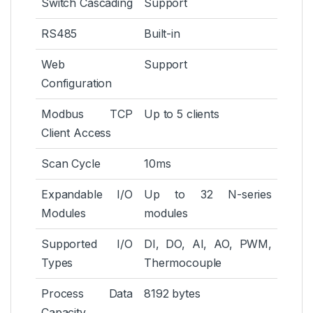
Switch Cascading
Support
RS485
Built-in
Web
Support
Configuration
Modbus TCP
Up to 5 clients
Client Access
Scan Cycle
10ms
Expandable I/O
Up to 32 N-series
Modules
modules
Supported I/O
DI, DO, AI, AO, PWM,
Types
Thermocouple
Process Data
8192 bytes
Capacity