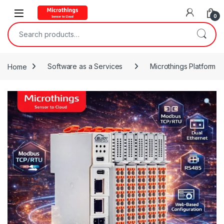
Open
0
Search for:
Home
Software as a Services
Microthings Platform