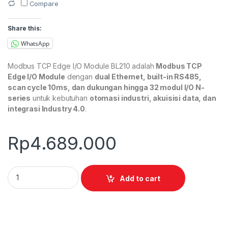
Compare
Share this:
WhatsApp
Modbus TCP Edge I/O Module BL210 adalah
Modbus TCP
Edge I/O Module
dengan
dual Ethernet, built-in RS485,
scan cycle 10ms, dan dukungan hingga 32 modul I/O N-
series
untuk kebutuhan
otomasi industri, akuisisi data, dan
integrasi Industry 4.0
.
Rp
4.689.000
Modbus TCP Edge I/O Module BL210 quantity
Add to cart