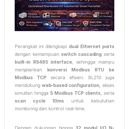
Perangkat ini dilengkapi
dual Ethernet ports
dengan kemampuan
switch cascading
serta
built-in RS485 interface
, sehingga mampu
menjalankan
konversi Modbus RTU ke
Modbus TCP
secara efisien. BL210 juga
mendukung
web-based configuration
, akses
simultan hingga
5 Modbus TCP clients
, serta
scan cycle 10ms
untuk kebutuhan
monitoring dan kontrol real-time.
Dengan dukungan hingga
32 modul I/O N-