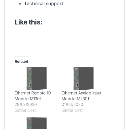
Technical support
Like this:
Related
Ethernet Remote IO
Ethernet Analog Input
Module M130T
Module M230T
28/03/2020
01/04/2020
Similar post
Similar post