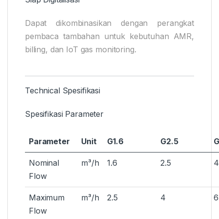
Dapat dikombinasikan dengan perangkat
pembaca tambahan untuk kebutuhan AMR,
billing, dan IoT gas monitoring.
Technical Spesifikasi
Spesifikasi Parameter
Parameter
Unit
G1.6
G2.5
G
Nominal
m³/h
1.6
2.5
4
Flow
Maximum
m³/h
2.5
4
6
Flow