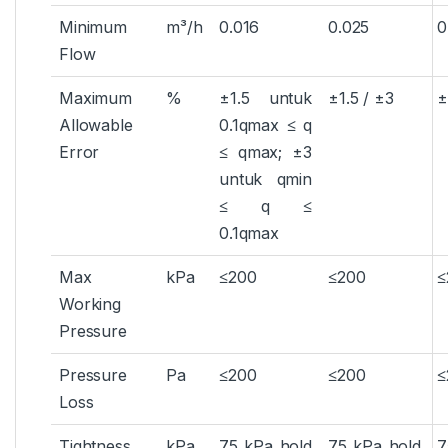
Minimum
m³/h
0.016
0.025
0
Flow
Maximum
%
±1.5 untuk
±1.5 / ±3
±
Allowable
0.1qmax ≤ q
Error
≤ qmax; ±3
untuk qmin
≤ q ≤
0.1qmax
Max
kPa
≤200
≤200
≤
Working
Pressure
Pressure
Pa
≤200
≤200
≤
Loss
Tightness
kPa
75 kPa hold
75 kPa hold
7