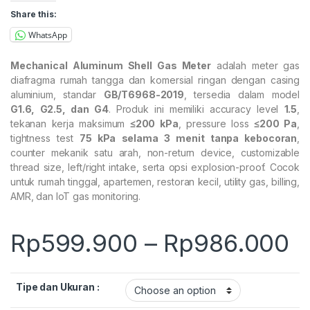
Share this:
WhatsApp
Mechanical Aluminum Shell Gas Meter
adalah meter gas
diafragma rumah tangga dan komersial ringan dengan casing
aluminium, standar
GB/T6968-2019
, tersedia dalam model
G1.6, G2.5, dan G4
. Produk ini memiliki accuracy level
1.5
,
tekanan kerja maksimum
≤200 kPa
, pressure loss
≤200 Pa
,
tightness test
75 kPa selama 3 menit tanpa kebocoran
,
counter mekanik satu arah, non-return device, customizable
thread size, left/right intake, serta opsi explosion-proof. Cocok
untuk rumah tinggal, apartemen, restoran kecil, utility gas, billing,
AMR, dan IoT gas monitoring.
P
Rp
599.900
–
Rp
986.000
Tipe dan Ukuran :