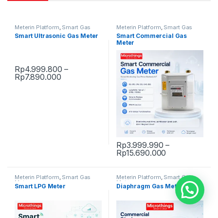
Meterin Platform
,
Smart Gas
Meterin Platform
,
Smart Gas
Meter
Meter
Smart Ultrasonic Gas Meter
Smart Commercial Gas
Meter
Rp
4.999.800
–
Rp
3.999.990
–
Price range: Rp4.999.800 through Rp7.89
Price range: 
Rp
7.890.000
Rp
15.690.000
This product has multiple variants. The options may be chosen 
This product has multiple varia
Meterin Platform
,
Smart Gas
Meterin Platform
,
Smart Gas
Meter
Meter
Smart LPG Meter
Diaphragm Gas Meters