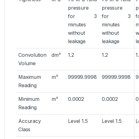
pressure
pressure
p
for 3
for 3
minutes
minutes
m
without
without
w
leakage
leakage
l
Convolution
dm³
1.2
1.2
1
Volume
Maximum
m³
99999.9998
99999.9998
9
Reading
Minimum
m³
0.0002
0.0002
0
Reading
Accuracy
Level 1.5
Level 1.5
L
Class