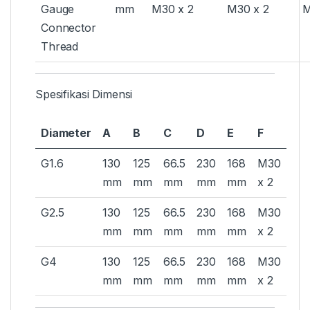
Gauge
mm
M30 x 2
M30 x 2
M
Connector
Thread
Spesifikasi Dimensi
Diameter
A
B
C
D
E
F
G1.6
130
125
66.5
230
168
M30
mm
mm
mm
mm
mm
x 2
G2.5
130
125
66.5
230
168
M30
mm
mm
mm
mm
mm
x 2
G4
130
125
66.5
230
168
M30
mm
mm
mm
mm
mm
x 2