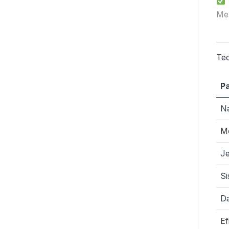
Men
Tec
P
N
M
Je
S
D
Ef