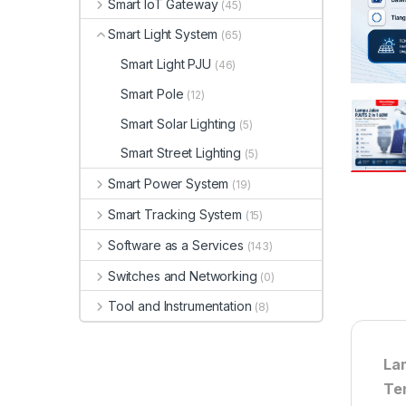
Smart IoT Gateway
(45)
Smart Light System
(65)
Smart Light PJU
(46)
Smart Pole
(12)
Smart Solar Lighting
(5)
Smart Street Lighting
(5)
Smart Power System
(19)
Smart Tracking System
(15)
Software as a Services
(143)
Switches and Networking
(0)
Tool and Instrumentation
(8)
La
Te