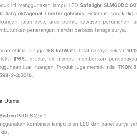
oduk ini menggunakan lampu LED
Safelight SLM60DC 6
ta tiang
oktagonal 7 meter galvanis
. Sistem ini cocok di
gkungan, jalan desa, area publik, kawasan perumahan, ar
butuhkan penerangan mandiri berbasis tenaga surya.
gan efikasi hingga
168 lm/Watt
, total cahaya sekitar
10.
oteksi
IP66
, produk ini mampu memberikan pencahayaan
ggunaan luar ruangan. Produk juga memiliki nilai
TKDN 5
598-2-3:2016
.
ur Utama
Sistem PJUTS 2 in 1
ggunakan kombinasi lampu jalan LED dan panel surya seb
ktis.