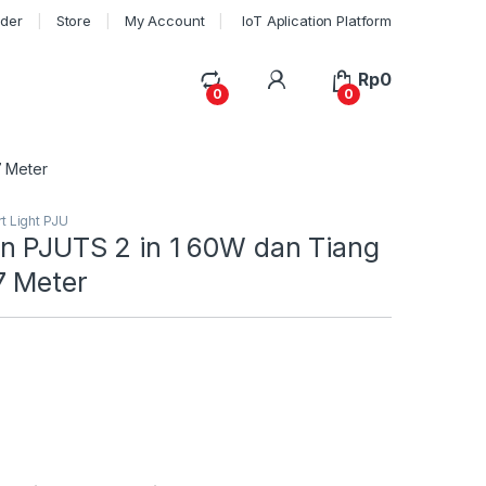
rder
Store
My Account
IoT Aplication Platform
My Account
Rp
0
0
0
7 Meter
t Light PJU
n PJUTS 2 in 1 60W dan Tiang
7 Meter