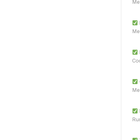
Mem
Men
Coc
Men
Rum