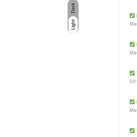
Dark
Light
Mem
Men
Str
Men