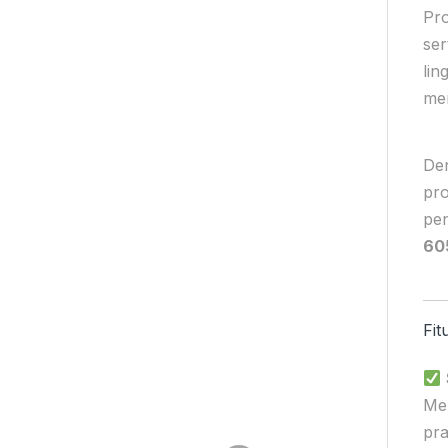
Pr
ser
lin
mem
Den
pr
pen
60
Fit
Men
pra