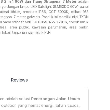
S 2 in 1 60W dan Tiang Oktagonal 7 Meter
adalah
surya dengan lampu LED Safelight SLM60DC 60W, panel
terai lithium, armature IP66, CCT 5000K, efikasi 168
ktagonal 7 meter galvanis. Produk ini memiliki nilai TKDN
u pada standar
SNI IEC 60598-2-3:2016
, cocok untuk
desa, area publik, kawasan perumahan, area parkir,
 lokasi tanpa jaringan listrik PLN.
Reviews
er
adalah solusi
Penerangan Jalan Umum
outdoor yang hemat energi, tahan cuaca,