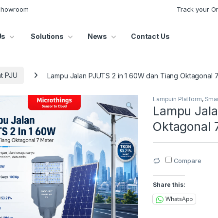
 Showroom
Track your O
Us
Solutions
News
Contact Us
ht PJU
Lampu Jalan PJUTS 2 in 1 60W dan Tiang Oktagonal 
Lampuin Platform
,
Smar
Lampu Jala
Oktagonal 
Compare
Share this:
WhatsApp