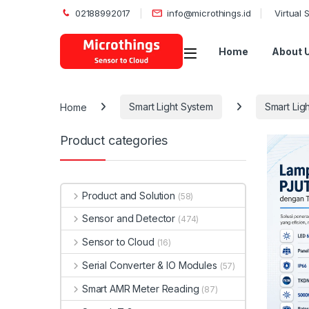
02188992017
info@microthings.id
Virtual
Open
Home
About 
Home
Smart Light System
Smart Lig
Product categories
Product and Solution
(58)
Sensor and Detector
(474)
Sensor to Cloud
(16)
Serial Converter & IO Modules
(57)
Smart AMR Meter Reading
(87)