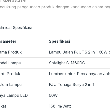
TKDN 53.21%
dukung penggunaan produk dengan kandungan dalam negeri
hnical Spesifikasi
arameter
Spesifikasi
ama Produk
Lampu Jalan PJUTS 2 in 1 60W d
odel Lampu
Safelight SLM60DC
nis Produk
Luminer untuk Pencahayaan Ja
istem Lampu
PJU Tenaga Surya 2 in 1
aya Lampu LED
60W
ikasi
168 lm/Watt