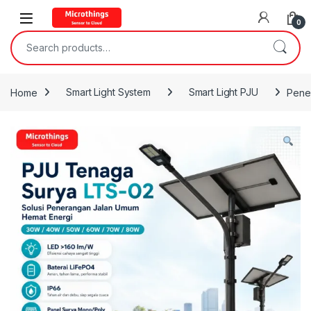
Open
0
Search for:
Home
Smart Light System
Smart Light PJU
Pene