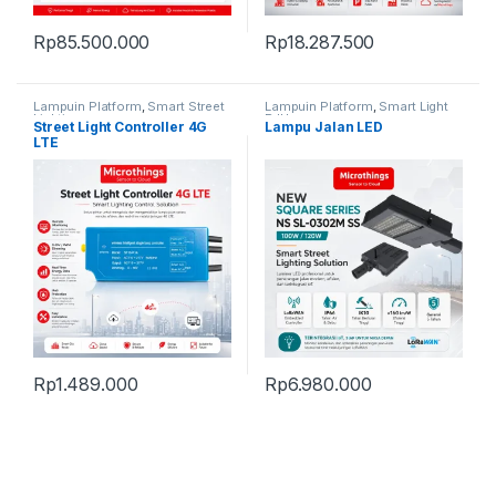
Rp
85.500.000
Rp
18.287.500
Lampuin Platform
,
Smart Street
Lampuin Platform
,
Smart Light
Lighting
PJU
Street Light Controller 4G
Lampu Jalan LED
LTE
Rp
1.489.000
Rp
6.980.000