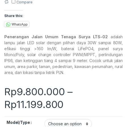
Compare
Share this:
WhatsApp
Penerangan Jalan Umum Tenaga Surya LTS-02
adalah
lampu jalan LED solar dengan pilihan daya 30W sampai 80W,
efikasi tinggi >160 lm/W, baterai LiFePO4, panel surya
Mono/Poly, solar charge controller PWM/MPPT, perlindungan
IP66, dan ketinggian tiang 4 sampai 9 meter. Cocok untuk jalan
umum, area parkir, taman, pedestrian, kawasan perumahan, rural
area, dan lokasi tanpa listrik PLN.
Rp
9.800.000
–
Price range:
Rp
11.199.800
Model/Type :