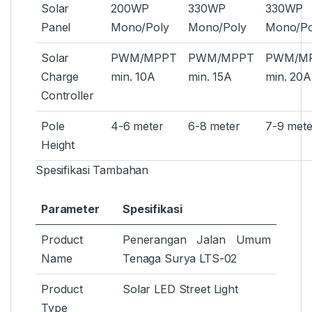
Solar
200WP
330WP
330WP
Panel
Mono/Poly
Mono/Poly
Mono/Po
Solar
PWM/MPPT
PWM/MPPT
PWM/M
Charge
min. 10A
min. 15A
min. 20A
Controller
Pole
4-6 meter
6-8 meter
7-9 mete
Height
Spesifikasi Tambahan
Parameter
Spesifikasi
Product
Penerangan Jalan Umum
Name
Tenaga Surya LTS-02
Product
Solar LED Street Light
Type