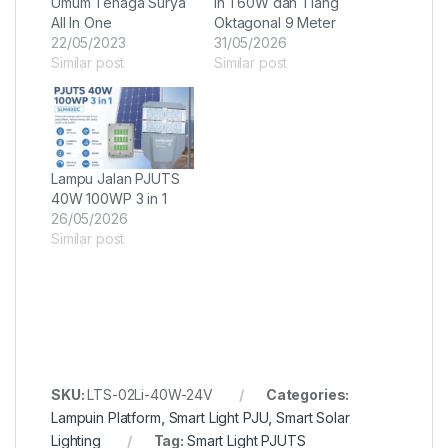
Umum Tenaga Surya
in 1 60W dan Tiang
All In One
Oktagonal 9 Meter
22/05/2023
31/05/2026
Similar post
Similar post
Lampu Jalan PJUTS
40W 100WP 3 in 1
26/05/2026
Similar post
SKU:
LTS-02Li-40W-24V
Categories:
Lampuin Platform
,
Smart Light PJU
,
Smart Solar
Lighting
Tag:
Smart Light PJUTS