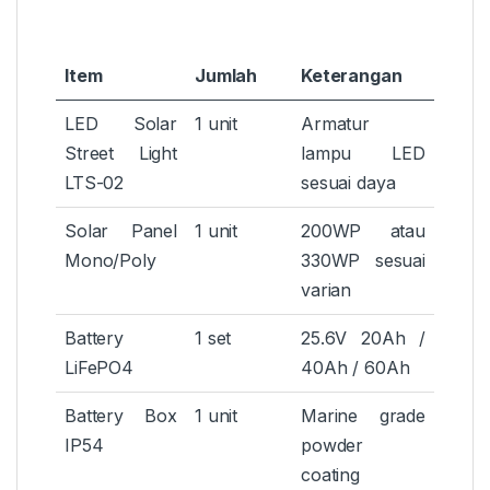
Item
Jumlah
Keterangan
LED Solar
1 unit
Armatur
Street Light
lampu LED
LTS-02
sesuai daya
Solar Panel
1 unit
200WP atau
Mono/Poly
330WP sesuai
varian
Battery
1 set
25.6V 20Ah /
LiFePO4
40Ah / 60Ah
Battery Box
1 unit
Marine grade
IP54
powder
coating