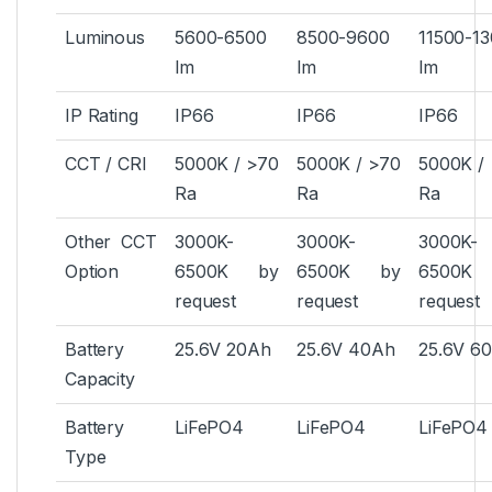
Luminous
5600-6500
8500-9600
11500-1
lm
lm
lm
IP Rating
IP66
IP66
IP66
CCT / CRI
5000K / >70
5000K / >70
5000K /
Ra
Ra
Ra
Other CCT
3000K-
3000K-
3000K-
Option
6500K by
6500K by
6500K
request
request
request
Battery
25.6V 20Ah
25.6V 40Ah
25.6V 6
Capacity
Battery
LiFePO4
LiFePO4
LiFePO4
Type