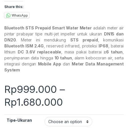
Share this:
WhatsApp
Bluetooth STS Prepaid Smart Water Meter
adalah meter air
pintar prabayar tipe multi-jet impeller untuk ukuran
DN15 dan
DN20
. Meter ini mendukung
STS prepaid
, komunikasi
Bluetooth ISM 2.4G
, reserved infrared, proteksi
IP68
, baterai
lithium
DC 3.6V replaceable
, masa pakai baterai
≥6 tahun
,
penyimpanan data hingga
10 tahun
, alarm kebocoran air, serta
integrasi dengan
Mobile App
dan
Meter Data Management
System
Rp
999.000
–
Price range:
Rp
1.680.000
Tipe-Ukuran