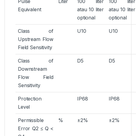
Pulse
Liter
100 liter
100 liter
Equivalent
atau 10 liter
atau 10 liter
optional
optional
Class of
U10
U10
Upstream Flow
Field Sensitivity
Class of
D5
D5
Downstream
Flow Field
Sensitivity
Protection
IP68
IP68
Level
Permissible
%
±2%
±2%
Error Q2 ≤ Q <