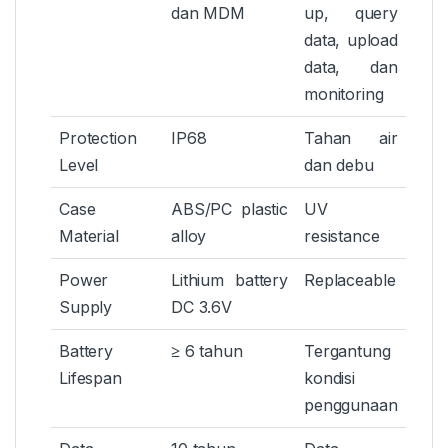
dan MDM
up, query
data, upload
data, dan
monitoring
Protection
IP68
Tahan air
Level
dan debu
Case
ABS/PC plastic
UV
Material
alloy
resistance
Power
Lithium battery
Replaceable
Supply
DC 3.6V
Battery
≥ 6 tahun
Tergantung
Lifespan
kondisi
penggunaan