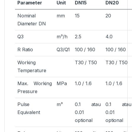
Parameter
Unit
DN15
DN20
Nominal
mm
15
20
Diameter DN
Q3
m³/h
2.5
4.0
R Ratio
Q3/Q1
100 / 160
100 / 160
Working
T30 / T50
T30 / T50
Temperature
Max. Working
MPa
1.0 / 1.6
1.0 / 1.6
Pressure
Pulse
m³
0.1 atau
0.1 atau
Equivalent
0.01
0.01
optional
optional