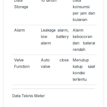
Data
10 tahun
Data
Storage
konsumsi
per jam dan
bulanan
Alarm
Leakage alarm,
Alarm
low battery
kebocoran
alarm
dan baterai
rendah
Valve
Auto close
Menutup
Function
valve
katup saat
kondisi
tertentu
Data Teknis Meter