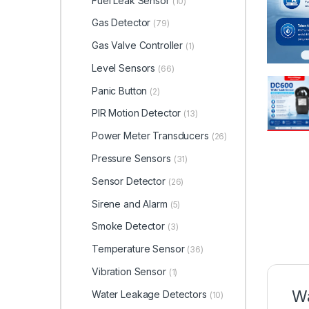
Fuel Leak Sensor
(10)
Gas Detector
(79)
Gas Valve Controller
(1)
Level Sensors
(66)
Panic Button
(2)
PIR Motion Detector
(13)
Power Meter Transducers
(26)
Pressure Sensors
(31)
Sensor Detector
(26)
Sirene and Alarm
(5)
Smoke Detector
(3)
Temperature Sensor
(36)
Vibration Sensor
(1)
Wa
Water Leakage Detectors
(10)