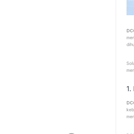
DC
men
dih
Sol
mem
1.
DC
keb
men