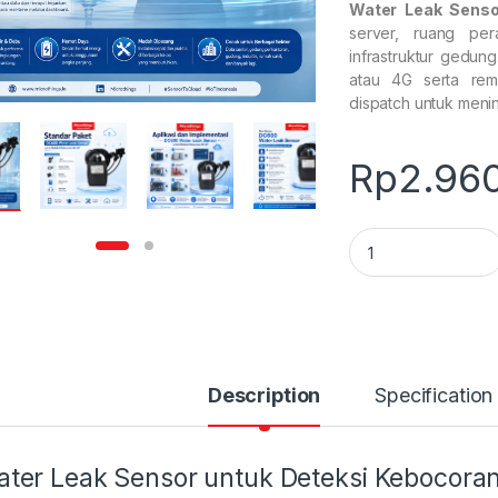
Water Leak Senso
server, ruang per
infrastruktur gedu
atau 4G serta rem
dispatch untuk menin
Rp
2.96
Water Leak Sensor
Description
Specification
ter Leak Sensor untuk Deteksi Kebocoran 