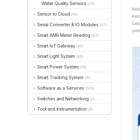
Water Quality Sensors
(23)
Keb
Sensor to Cloud
(16)
ker
bel
Serial Converter & IO Modules
(57)
pem
Smart AMR Meter Reading
(87)
Smart IoT Gateway
(45)
Smart Light System
(65)
Smart Power System
(19)
Smart Tracking System
(15)
Software as a Services
(143)
Switches and Networking
(0)
Tool and Instrumentation
(8)