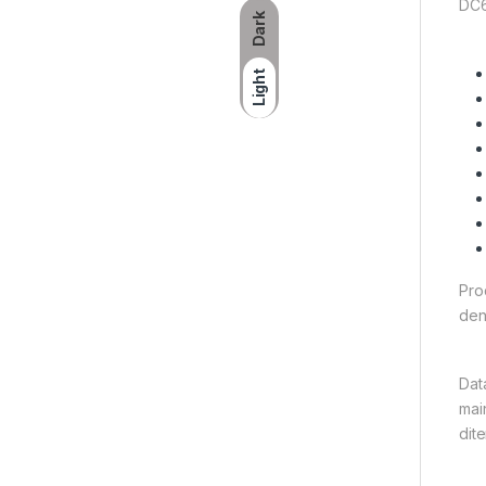
DC6
Dark
Light
Pro
den
Dat
mai
dit