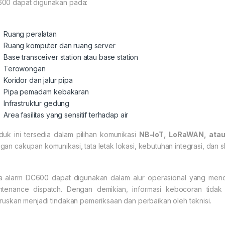
00 dapat digunakan pada:
Ruang peralatan
Ruang komputer dan ruang server
Base transceiver station atau base station
Terowongan
Koridor dan jalur pipa
Pipa pemadam kebakaran
Infrastruktur gedung
Area fasilitas yang sensitif terhadap air
duk ini tersedia dalam pilihan komunikasi
NB-IoT, LoRaWAN, ata
gan cakupan komunikasi, tata letak lokasi, kebutuhan integrasi, dan s
a alarm DC600 dapat digunakan dalam alur operasional yang menca
ntenance dispatch. Dengan demikian, informasi kebocoran tidak 
eruskan menjadi tindakan pemeriksaan dan perbaikan oleh teknisi.