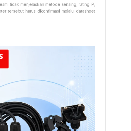
esmi tidak menjelaskan metode sensing, rating IP,
er tersebut harus dikonfirmasi melalui datasheet