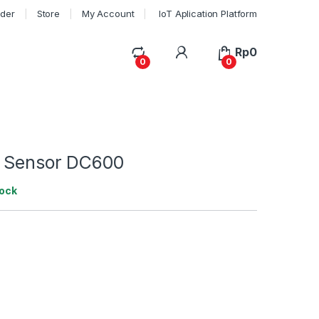
rder
Store
My Account
IoT Aplication Platform
My Account
Rp
0
0
0
 Sensor DC600
tock