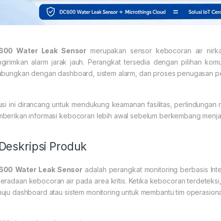
600 Water Leak Sensor
merupakan sensor kebocoran air nirka
girimkan alarm jarak jauh. Perangkat tersedia dengan pilihan kom
ubungkan dengan dashboard, sistem alarm, dan proses penugasan p
usi ini dirancang untuk mendukung keamanan fasilitas, perlindungan 
berikan informasi kebocoran lebih awal sebelum berkembang menjad
 Deskripsi Produk
600 Water Leak Sensor
adalah perangkat monitoring berbasis Int
eradaan kebocoran air pada area kritis. Ketika kebocoran terdeteksi, s
uju dashboard atau sistem monitoring untuk membantu tim operasiona