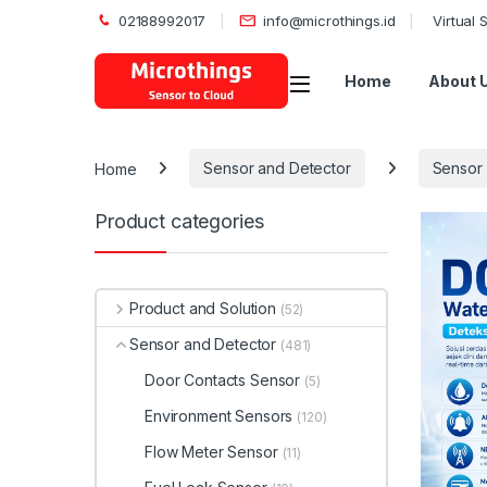
02188992017
info@microthings.id
Virtual
Open
Home
About 
Home
Sensor and Detector
Sensor 
Product categories
Product and Solution
(52)
Sensor and Detector
(481)
Door Contacts Sensor
(5)
Environment Sensors
(120)
Flow Meter Sensor
(11)