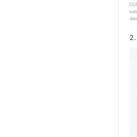
DC6
sum
dan
2.