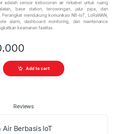
r
adalah sensor kebocoran air nirkabel untuk ruang
alatan, base station, terowongan, jalur pipa, dan
ng. Perangkat mendukung komunikasi NB-IoT, LoRaWAN,
ote alarm, dashboard monitoring, dan maintenance
gkatkan keamanan fasilitas.
0.000
 DC600 quantity
Add to cart
Reviews
Air Berbasis IoT