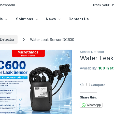
 Showroom
Track your O
Us
Solutions
News
Contact Us
Detector
Water Leak Sensor DC600
Sensor Detector
Water Leak
Availability:
100 in s
Compare
Share this:
WhatsApp