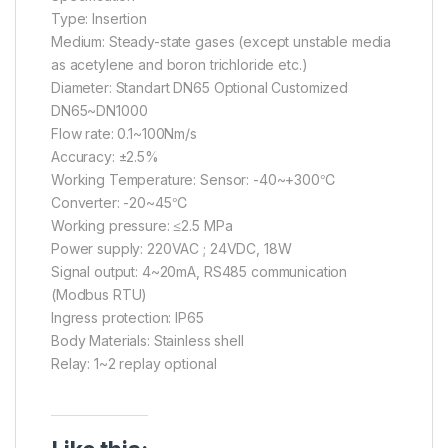
Type: Insertion
Medium: Steady-state gases (except unstable media
as acetylene and boron trichloride etc.)
Diameter: Standart DN65 Optional Customized
DN65~DN1000
Flow rate: 0.1~100Nm/s
Accuracy: ±2.5%
Working Temperature: Sensor: -40~+300℃
Converter: -20~45℃
Working pressure: ≤2.5 MPa
Power supply: 220VAC ; 24VDC, 18W
Signal output: 4~20mA, RS485 communication
(Modbus RTU)
Ingress protection: IP65
Body Materials: Stainless shell
Relay: 1~2 replay optional