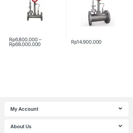
Rp
6.800.000
–
Rp
14.900.000
Price range: Rp6.800.000 through Rp68.
Rp
68.000.000
This product has multiple variants. The options may be chosen 
My Account
About Us