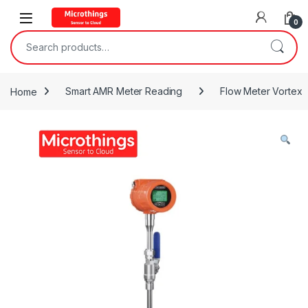
Open
0
Search for:
Home
Smart AMR Meter Reading
Flow Meter Vortex