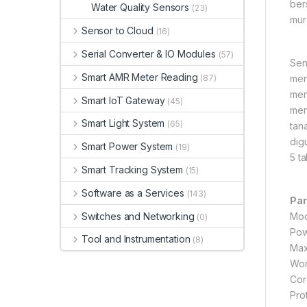
ber
Water Quality Sensors
(23)
mur
Sensor to Cloud
(16)
Serial Converter & IO Modules
(57)
Sen
Smart AMR Meter Reading
men
(87)
men
Smart IoT Gateway
(45)
men
Smart Light System
(65)
tan
dig
Smart Power System
(19)
5 ta
Smart Tracking System
(15)
Software as a Services
(143)
Par
Switches and Networking
Mod
(0)
Pow
Tool and Instrumentation
(8)
Max
Wor
Cor
Pro