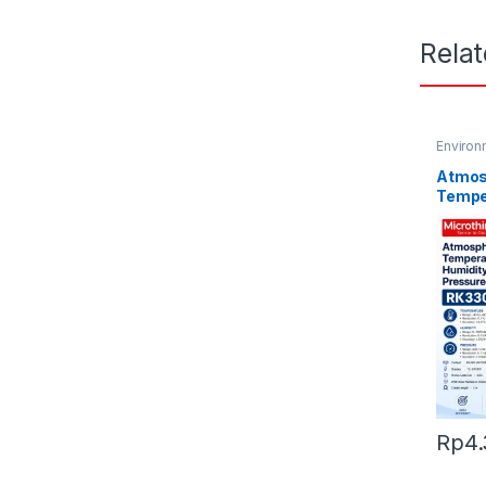
Rela
Environ
Atmos
Tempe
and P
RK330
Rp
4