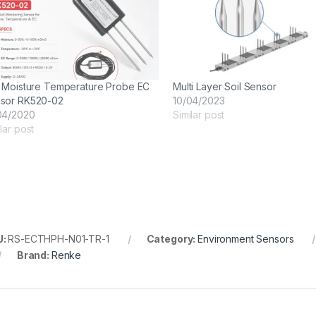
l Moisture Temperature Probe EC
Multi Layer Soil Sensor
sor RK520-02
10/04/2023
04/2020
Similar post
lar post
U:
RS-ECTHPH-N01-TR-1
Category:
Environment Sensors
Brand:
Renke