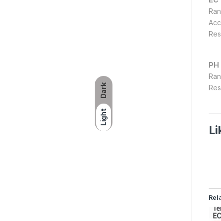
Ran
Acc
Res
PH
Ran
Dark
Reso
Light
Li
Rel