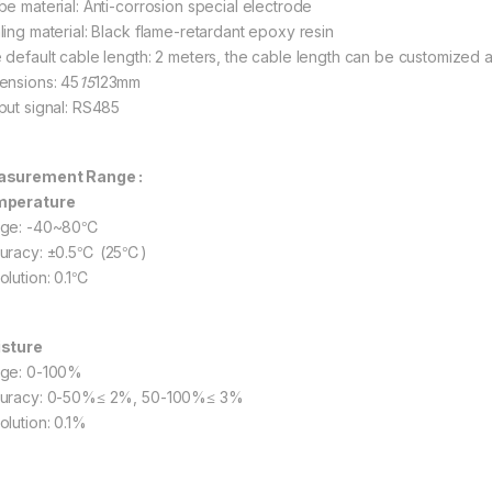
be material: Anti-corrosion special electrode
ling material: Black flame-retardant epoxy resin
 default cable length: 2 meters, the cable length can be customized 
ensions: 45
15
123mm
put signal: RS485
surement Range :
mperature
ge: -40~80℃
uracy: ±0.5℃ (25℃)
olution: 0.1℃
sture
ge: 0-100%
uracy: 0-50%≤ 2%, 50-100%≤ 3%
olution: 0.1%