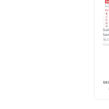
Soi
Sen
18/
Simi
SK