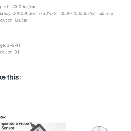
ge: 0-20000us/cm
uracy: 0-10000us/cm ≤±3%FS, 10000-20000us/cm ≤±5%FS
olution: 1us/cm
ge: 3~9PH
lution: 0.1
ke this:
ated