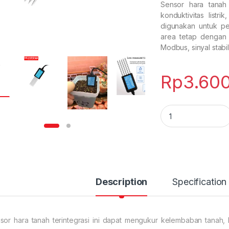
Sensor hara tanah 
konduktivitas list
digunakan untuk pe
area tetap dengan
Modbus, sinyal stabil
Rp
3.60
Soil Nutrient Sensor
Description
Specification
sor hara tanah terintegrasi ini dapat mengukur kelembaban tanah, k