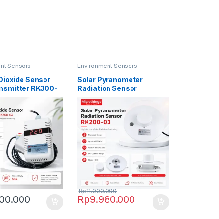
nt Sensors
Environment Sensors
Dioxide Sensor
Solar Pyranometer
nsmitter RK300-
Radiation Sensor
Rp
11.000.000
00.000
Rp
9.980.000