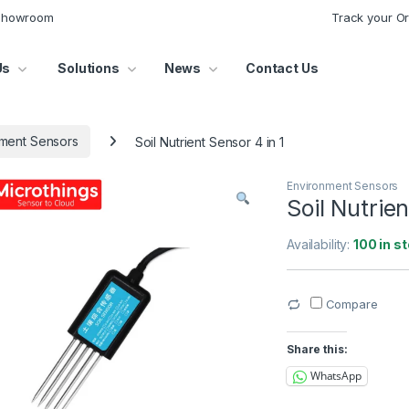
 Showroom
Track your O
Us
Solutions
News
Contact Us
ment Sensors
Soil Nutrient Sensor 4 in 1
Environment Sensors
Soil Nutrien
Availability:
100 in s
Compare
Share this:
WhatsApp