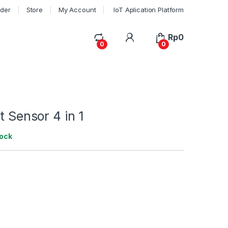
rder
Store
My Account
IoT Aplication Platform
My Account
Rp
0
0
0
t Sensor 4 in 1
tock