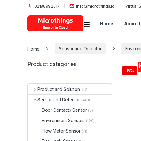
02188992017
info@microthings.id
Virtual
Open
Home
About 
Home
Sensor and Detector
Environ
Product categories
-
5%
Product and Solution
(52)
Sensor and Detector
(481)
Door Contacts Sensor
(5)
Environment Sensors
(120)
Flow Meter Sensor
(11)