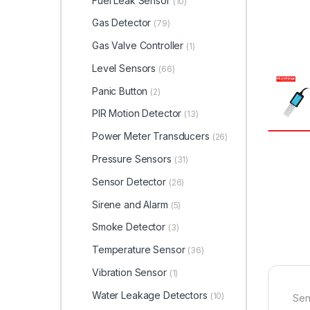
Fuel Leak Sensor
(10)
Gas Detector
(79)
Gas Valve Controller
(1)
Level Sensors
(66)
Panic Button
(2)
PIR Motion Detector
(13)
Power Meter Transducers
(26)
Pressure Sensors
(31)
Sensor Detector
(26)
Sirene and Alarm
(5)
Smoke Detector
(3)
Temperature Sensor
(36)
Vibration Sensor
(1)
Water Leakage Detectors
(10)
Sen