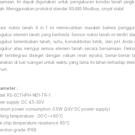
samaan. Ini dapat digunakan untuk pengukuran kondisi tanah jangk
ah. Menggunakan protokol standar RS485 Modbus, sinyal stabil.
sor nutrisi tanah 4 in 1 ini memecahkan masalah bahwa penggu
gukur elemen tanah yang berbeda. Sensor nutrisi tanah ini terdiri dar
gukur kelembaban tanah, suhu, konduktivitas listrik, dan pH. Anda 
gukur atau menguji semua elemen tanah secara bersamaan. Fleksibil
ah terintegrasi disegel dengan vakum resin epoksi, benar-benar t
unakan di luar ruangan untuk waktu yang lama. Ini tahan terhadap elek
hun.
ameter :
el: RS-ECTHPH-N01-TR-1
er supply: DC 4.5-30V
imum power consumption: 0.5W (24V DC power supply)
king temperature: -20℃~+60℃
e chip temperature resistance: 85℃
tection grade: IP68