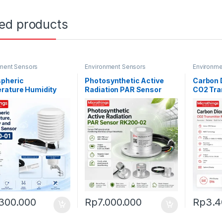
ted products
ment Sensors
Environment Sensors
Environme
pheric
Photosynthetic Active
Carbon 
rature Humidity
Radiation PAR Sensor
CO2 Tra
ressure Sensor
03
-01
.300.000
Rp
7.000.000
Rp
3.4