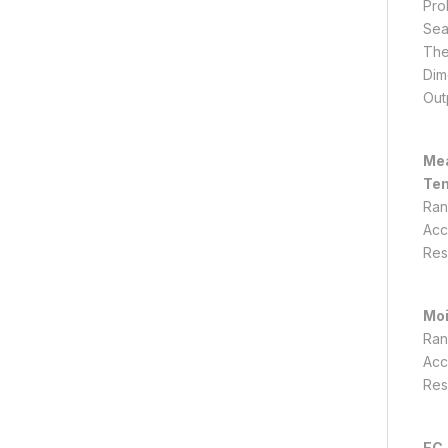
Pro
Sea
The
Dim
Out
Mea
Te
Ran
Acc
Res
Moi
Ran
Acc
Res
EC