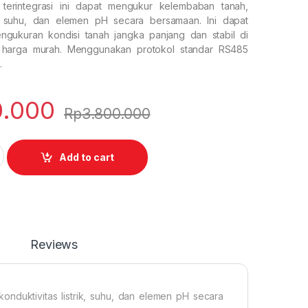
terintegrasi ini dapat mengukur kelembaban tanah,
rik, suhu, dan elemen pH secara bersamaan. Ini dapat
ngukuran kondisi tanah jangka panjang dan stabil di
 harga murah. Menggunakan protokol standar RS485
.
0.000
Rp
3.800.000
 4 in 1 quantity
Add to cart
Reviews
onduktivitas listrik, suhu, dan elemen pH secara