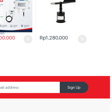
000
00.000
Rp
1.280.000
Sign Up