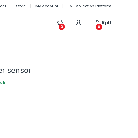
rder
Store
My Account
IoT Aplication Platform
My Account
Rp
0
0
0
r sensor
ock