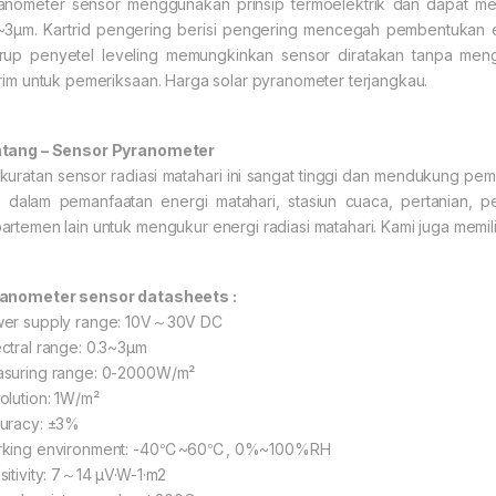
anometer sensor menggunakan prinsip termoelektrik dan dapat men
~3μm. Kartrid pengering berisi pengering mencegah pembentukan 
rup penyetel leveling memungkinkan sensor diratakan tanpa mengg
irim untuk pemeriksaan. Harga solar pyranometer terjangkau.
tang – Sensor Pyranometer
kuratan sensor radiasi matahari ini sangat tinggi dan mendukung pe
s dalam pemanfaatan energi matahari, stasiun cuaca, pertanian,
artemen lain untuk mengukur energi radiasi matahari. Kami juga memilik
anometer sensor datasheets :
er supply range: 10V～30V DC
ctral range: 0.3~3μm
suring range: 0-2000W/m²
olution: 1W/m²
uracy: ±3%
king environment: -40℃~60℃, 0%~100%RH
sitivity: 7～14 μV·W-1·m2