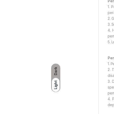
Pe
1. 
per
2. 
3. 
4. 
pen
5. 
Pem
1. 
Dark
2. 
dis
3. 
Light
spe
pen
4. 
dep