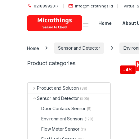
02188992017
info@microthings.id
Virtual
Open
Home
About 
Home
Sensor and Detector
Environ
Product categories
-
4%
Product and Solution
(39)
Sensor and Detector
(505)
Door Contacts Sensor
(5)
Environment Sensors
(120)
Flow Meter Sensor
(11)