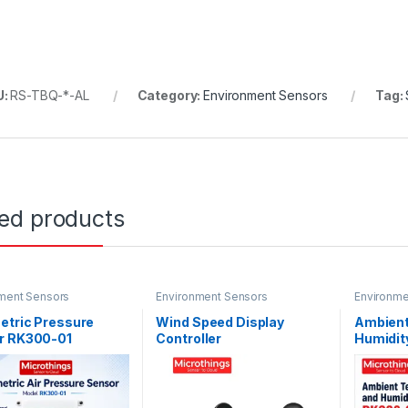
U:
RS-TBQ-*-AL
Category:
Environment Sensors
Tag:
ted products
ment Sensors
Environment Sensors
Environme
etric Pressure
Wind Speed Display
Ambient
r RK300-01
Controller
Humidit
02