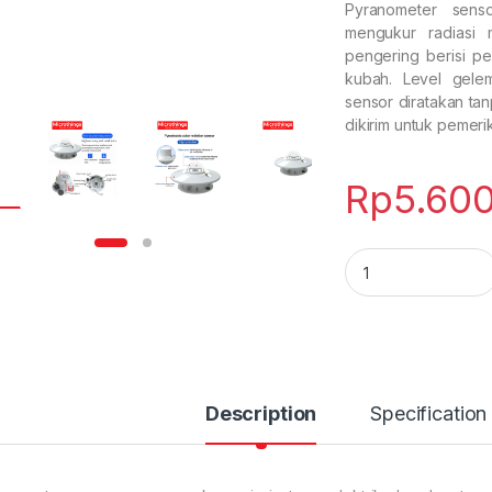
Pyranometer sens
mengukur radiasi 
pengering berisi p
kubah. Level gele
sensor diratakan tan
dikirim untuk pemeri
Rp
5.60
Pyranometer senso
Description
Specification