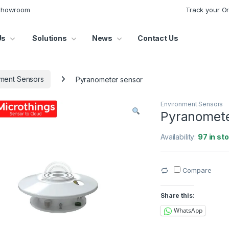
 Showroom
Track your O
Us
Solutions
News
Contact Us
ment Sensors
Pyranometer sensor
Environment Sensors
Pyranomete
Availability:
97 in st
Compare
Share this:
WhatsApp