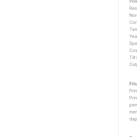
Int
Res
Non
Cor
Tem
Year
Spe
Cos
Til
Out
Fit
Pri
Pri
pen
men
dap