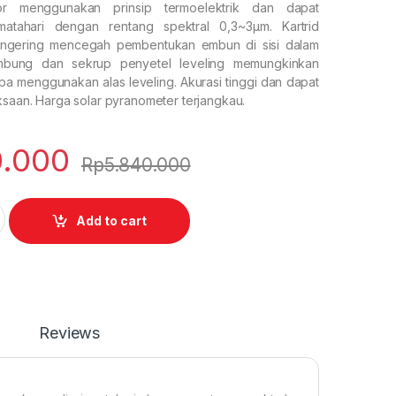
or menggunakan prinsip termoelektrik dan dapat
matahari dengan rentang spektral 0,3~3μm. Kartrid
engering mencegah pembentukan embun di sisi dalam
mbung dan sekrup penyetel leveling memungkinkan
pa menggunakan alas leveling. Akurasi tinggi dan dapat
ksaan. Harga solar pyranometer terjangkau.
0.000
Rp
5.840.000
r quantity
Add to cart
Reviews