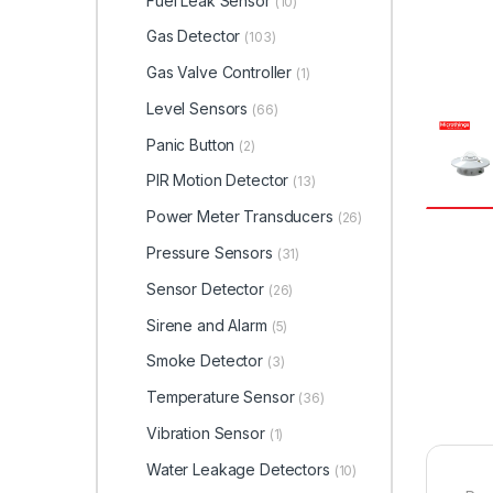
Fuel Leak Sensor
(10)
Gas Detector
(103)
Gas Valve Controller
(1)
Level Sensors
(66)
Panic Button
(2)
PIR Motion Detector
(13)
Power Meter Transducers
(26)
Pressure Sensors
(31)
Sensor Detector
(26)
Sirene and Alarm
(5)
Smoke Detector
(3)
Temperature Sensor
(36)
Vibration Sensor
(1)
Water Leakage Detectors
(10)