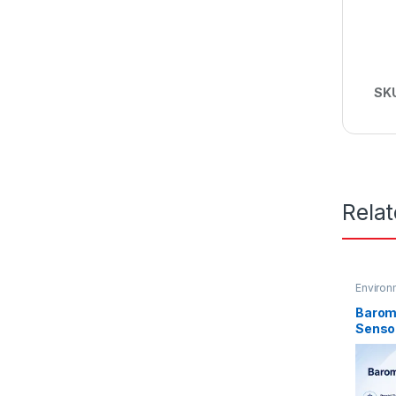
SK
Rela
Environ
Barom
Senso