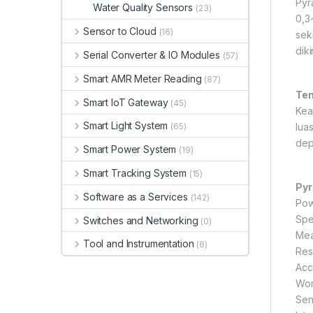
Pyr
Water Quality Sensors
(23)
0,3
Sensor to Cloud
(16)
sek
dik
Serial Converter & IO Modules
(57)
Smart AMR Meter Reading
(87)
Ten
Smart IoT Gateway
(45)
Kea
Smart Light System
lua
(65)
dep
Smart Power System
(19)
Smart Tracking System
(15)
Pyr
Software as a Services
(142)
Pow
Spe
Switches and Networking
(0)
Mea
Tool and Instrumentation
(8)
Res
Acc
Wor
Sen