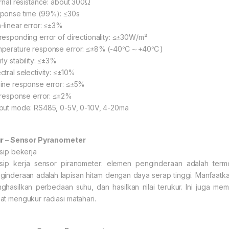
ernal resistance: about 300Ω
ponse time (99%): ≤30s
-linear error: ≤±3%
responding error of directionality: ≤±30W/m²
perature response error: ≤±8% (-40℃～+40℃)
ly stability: ≤±3%
ctral selectivity: ≤±10%
ine response error: ≤±5%
t response error: ≤±2%
put mode: RS485, 0-5V, 0-10V, 4-20ma
ur – Sensor Pyranometer
nsip bekerja
nsip kerja sensor piranometer: elemen penginderaan adalah term
ginderaan adalah lapisan hitam dengan daya serap tinggi. Manfaatkan 
ghasilkan perbedaan suhu, dan hasilkan nilai terukur. Ini juga mem
at mengukur radiasi matahari.