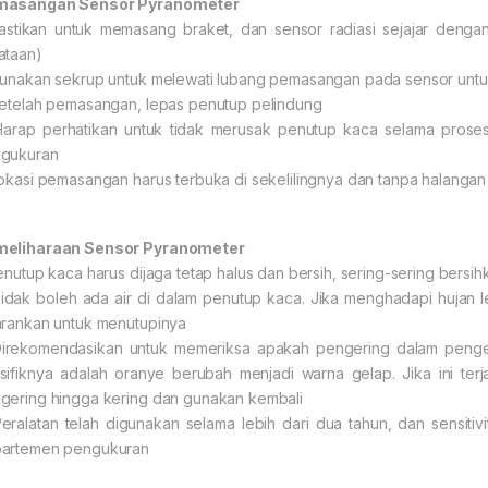
masangan Sensor Pyranometer
Pastikan untuk memasang braket, dan sensor radiasi sejajar denga
ataan)
Gunakan sekrup untuk melewati lubang pemasangan pada sensor unt
Setelah pemasangan, lepas penutup pelindung
Harap perhatikan untuk tidak merusak penutup kaca selama prose
gukuran
Lokasi pemasangan harus terbuka di sekelilingnya dan tanpa halanga
eliharaan Sensor Pyranometer
Penutup kaca harus dijaga tetap halus dan bersih, sering-sering bersi
Tidak boleh ada air di dalam penutup kaca. Jika menghadapi hujan le
arankan untuk menutupinya
Direkomendasikan untuk memeriksa apakah pengering dalam penger
sifiknya adalah oranye berubah menjadi warna gelap. Jika ini terj
gering hingga kering dan gunakan kembali
Peralatan telah digunakan selama lebih dari dua tahun, dan sensitivi
artemen pengukuran