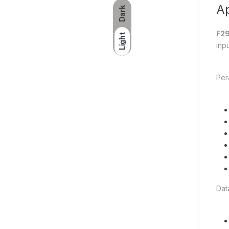
Ap
Dark
F29
Light
inp
Per
Dat