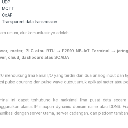
UDP
MQTT
CoAP
Transparent data transmission
ara umum, alur komunikasinya adalah:
sor, meter, PLC atau RTU → F2910 NB-IoT Terminal → jaringa
ver, cloud, dashboard atau SCADA
10 mendukung lima kanal I/O yang terdiri dari dua analog input dan t
gsi pulse counting dan pulse wave output untuk aplikasi meter atau 
minal ini dapat terhubung ke maksimal lima pusat data secar
ggunakan alamat IP maupun dynamic domain name atau DDNS. Fitu
unikasi dengan server utama, server cadangan, dan platform tambah