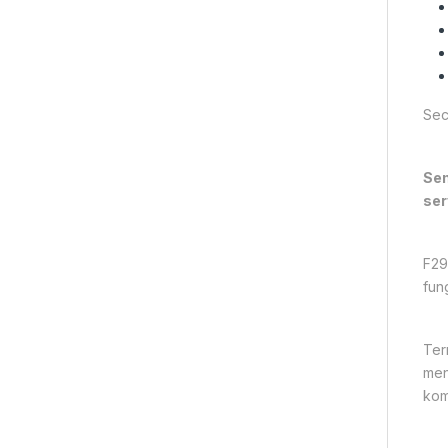
Sec
Sen
ser
F29
fun
Ter
men
kom