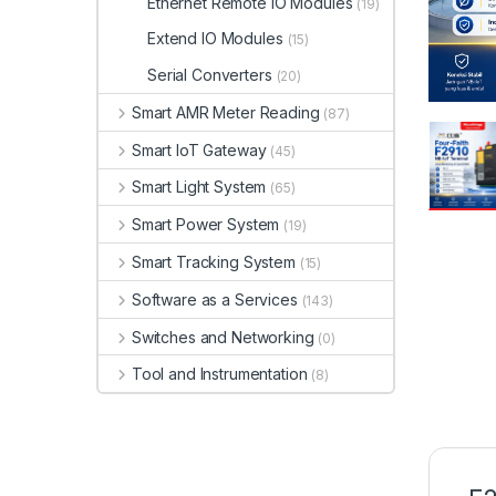
Ethernet Remote IO Modules
(19)
Extend IO Modules
(15)
Serial Converters
(20)
Smart AMR Meter Reading
(87)
Smart IoT Gateway
(45)
Smart Light System
(65)
Smart Power System
(19)
Smart Tracking System
(15)
Software as a Services
(143)
Switches and Networking
(0)
Tool and Instrumentation
(8)