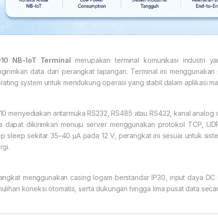
10 NB-IoT Terminal
merupakan terminal komunikasi industri y
girimkan data dari perangkat lapangan. Terminal ini menggunakan 
rating system untuk mendukung operasi yang stabil dalam aplikasi ma
10 menyediakan antarmuka RS232, RS485 atau RS422, kanal analog dan
a dapat dikirimkan menuju server menggunakan protokol TCP, 
p sleep sekitar 35–40 µA pada 12 V, perangkat ini sesuai untuk sis
rgi.
angkat menggunakan casing logam berstandar IP30, input daya DC
ulihan koneksi otomatis, serta dukungan hingga lima pusat data sec