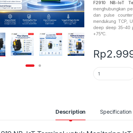
F2910 NB-IoT Te
menghubungkan pera
dan pulse counter
mendukung TCP, UD
deep sleep 35–40 µ
+75°C.
Rp
2.99
F2910 NB-IoT Termi
Description
Specification