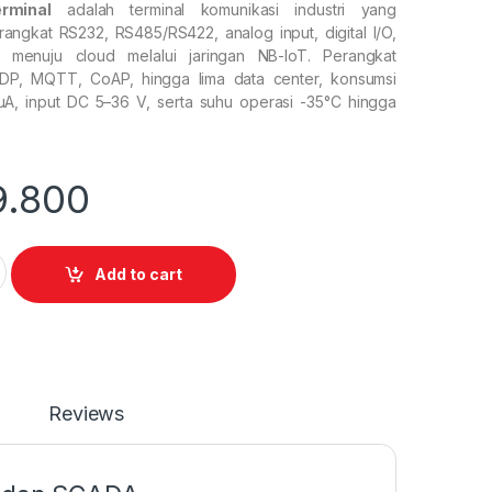
rminal
adalah terminal komunikasi industri yang
ngkat RS232, RS485/RS422, analog input, digital I/O,
 menuju cloud melalui jaringan NB-IoT. Perangkat
P, MQTT, CoAP, hingga lima data center, konsumsi
A, input DC 5–36 V, serta suhu operasi -35°C hingga
9.800
nal quantity
Add to cart
Reviews