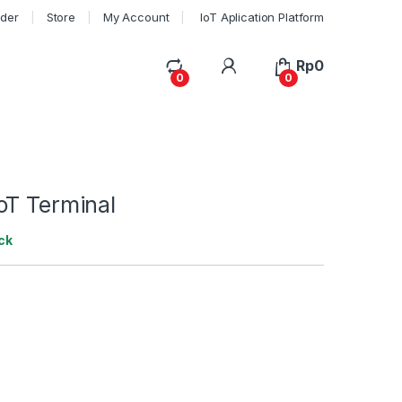
rder
Store
My Account
IoT Aplication Platform
My Account
Rp
0
0
0
oT Terminal
ck