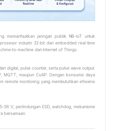
ang memanfaatkan jaringan publik NB-IoT untuk
prosesor industri 32-bit dan embedded real-time
chine-to-machine dan Internet of Things.
 digital, pulse counter, serta pulse wave output.
UDP, MQTT, maupun CoAP. Dengan konsumsi daya
tem remote monitoring yang membutuhkan efisiensi
 5–36 V, perlindungan ESD, watchdog, mekanisme
ara bersamaan.