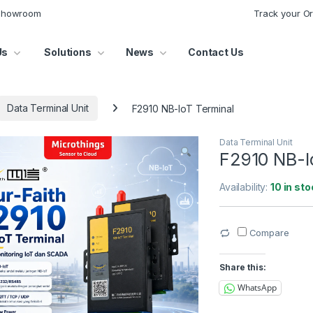
 Showroom
Track your O
Us
Solutions
News
Contact Us
Data Terminal Unit
F2910 NB-IoT Terminal
Data Terminal Unit
F2910 NB-I
Availability:
10 in sto
Compare
Share this:
WhatsApp