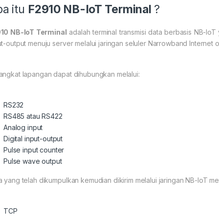
a itu
F2910 NB-IoT Terminal
?
10 NB-IoT Terminal
adalah terminal transmisi data berbasis NB-Io
ut-output menuju server melalui jaringan seluler Narrowband Internet o
angkat lapangan dapat dihubungkan melalui:
RS232
RS485 atau RS422
Analog input
Digital input-output
Pulse input counter
Pulse wave output
a yang telah dikumpulkan kemudian dikirim melalui jaringan NB-IoT m
TCP