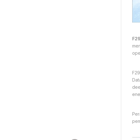
F29
men
ope
F29
Dat
dee
ene
Per
pem