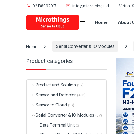
02188992017
info@microthings.id
Virtual
Open
Home
About 
Home
Serial Converter & IO Modules
Product categories
Product and Solution
(52)
Sensor and Detector
(481)
Sensor to Cloud
(16)
Serial Converter & IO Modules
(57)
Data Terminal Unit
(3)