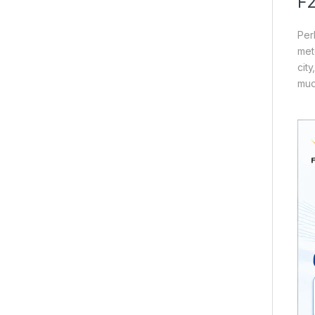
F2
Per
met
cit
mud