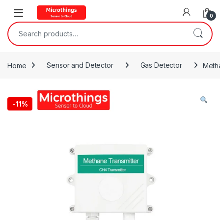
Open
0
Search for:
Home
Sensor and Detector
Gas Detector
Meth
-
11%