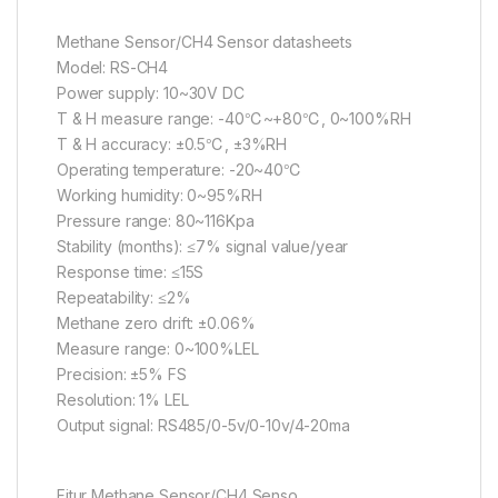
Methane Sensor/CH4 Sensor datasheets
Model: RS-CH4
Power supply: 10~30V DC
T & H measure range: -40℃~+80℃, 0~100%RH
T & H accuracy: ±0.5℃, ±3%RH
Operating temperature: -20~40℃
Working humidity: 0~95%RH
Pressure range: 80~116Kpa
Stability (months): ≤7% signal value/year
Response time: ≤15S
Repeatability: ≤2%
Methane zero drift: ±0.06%
Measure range: 0~100%LEL
Precision: ±5% FS
Resolution: 1% LEL
Output signal: RS485/0-5v/0-10v/4-20ma
Fitur Methane Sensor/CH4 Senso