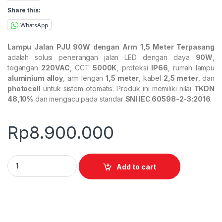
Share this:
WhatsApp
Lampu Jalan PJU 90W dengan Arm 1,5 Meter Terpasang
adalah solusi penerangan jalan LED dengan daya
90W
,
tegangan
220VAC
, CCT
5000K
, proteksi
IP66
, rumah lampu
aluminium alloy
, arm lengan
1,5 meter
, kabel
2,5 meter
, dan
photocell
untuk sistem otomatis. Produk ini memiliki nilai
TKDN
48,10%
dan mengacu pada standar
SNI IEC 60598-2-3:2016
.
Rp
8.900.000
Lampu Jalan PJU 90W dengan Arm 1.5 Meter Terpasang quant
Add to cart