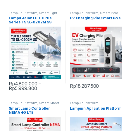
Lampuin Platform
,
Smart Light
Lampuin Platform
,
Smart Pole
PJU
,
Smart Solar Lighting
Lampu Jalan LED Turtle
EV Charging Pile Smart Pole
Series TS SL-0202M SS
Rp
4.800.000
–
Rp
18.287.500
Price range: Rp4.800.000 through Rp5.99
Rp
5.999.800
This product has multiple variants. The options may be chosen 
Lampuin Platform
,
Smart Street
Lampuin Platform
Lighting
Smart Lamp Controller
Lampuin Aplication Platform
NEMA 4G LTE