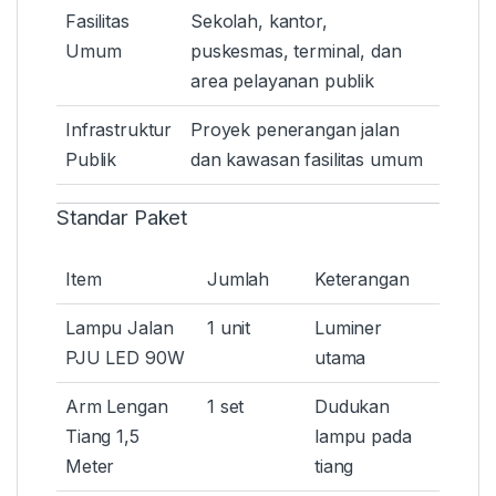
Fasilitas
Sekolah, kantor,
Umum
puskesmas, terminal, dan
area pelayanan publik
Infrastruktur
Proyek penerangan jalan
Publik
dan kawasan fasilitas umum
Standar Paket
Item
Jumlah
Keterangan
Lampu Jalan
1 unit
Luminer
PJU LED 90W
utama
Arm Lengan
1 set
Dudukan
Tiang 1,5
lampu pada
Meter
tiang