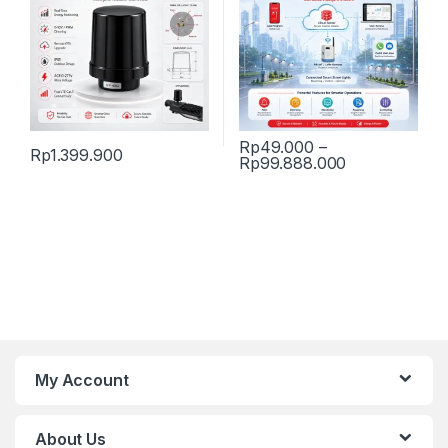
Rp
49.000
–
Rp
1.399.900
Price range:
Rp
99.888.000
This product has multiple varia
My Account
About Us