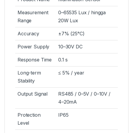
Measurement
0–65535 Lux / hingga
Range
20W Lux
Accuracy
±7% (25°C)
Power Supply
10–30V DC
Response Time
0.1 s
Long-term
≤ 5% / year
Stability
Output Signal
RS485 / 0–5V / 0–10V /
4–20mA
Protection
IP65
Level