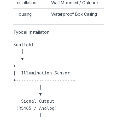
Installation
Wall Mounted / Outdoor
Housing
Waterproof Box Casing
Typical Installation
Sunlight

   │

   ▼

+----------------------+

|  Illumination Sensor |

+----------------------+

          │

          ▼

   Signal Output

 (RS485 / Analog)

          │
