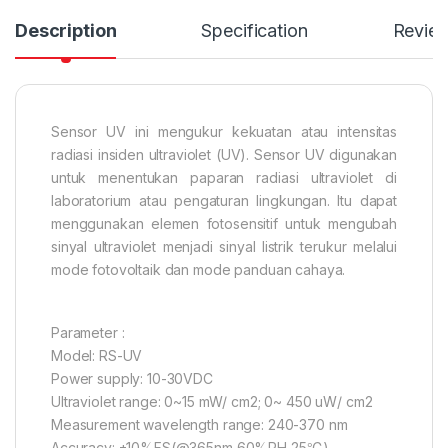
Description
Specification
Revie
Sensor UV ini mengukur kekuatan atau intensitas
radiasi insiden ultraviolet (UV). Sensor UV digunakan
untuk menentukan paparan radiasi ultraviolet di
laboratorium atau pengaturan lingkungan. Itu dapat
menggunakan elemen fotosensitif untuk mengubah
sinyal ultraviolet menjadi sinyal listrik terukur melalui
mode fotovoltaik dan mode panduan cahaya.
Parameter :
Model: RS-UV
Power supply: 10-30VDC
Ultraviolet range: 0~15 mW/ cm2; 0~ 450 uW/ cm2
Measurement wavelength range: 240-370 nm
Accuracy: ±10%FS(@365nm,60%RH,25℃)