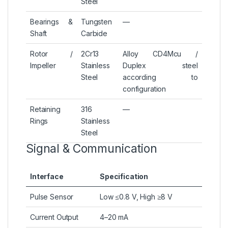
Steel
Bearings &
Tungsten
—
Shaft
Carbide
Rotor /
2Cr13
Alloy CD4Mcu /
Impeller
Stainless
Duplex steel
Steel
according to
configuration
Retaining
316
—
Rings
Stainless
Steel
Signal & Communication
Interface
Specification
Pulse Sensor
Low ≤0.8 V, High ≥8 V
Current Output
4–20 mA