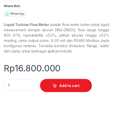
Share this:
WhatsApp
Liquid Turbine Flow Meter
adalah flow meter turbin untuk liquid
measurement dengan ukuran DN4–DN200, flow range hingga
800 m³/h, repeatability ±0.2%, pilihan akurasi hingga ±0.5%
reading, serta output pulse, 4–20 mA dan RS485 Modbus pada
konfigurasi tertentu. Tersedia koneksi threaded, flange, wafer
dan clamp untuk berbagai aplikasi industri.
Rp
16.800.000
Liquid Turbine Flow Meter quantity
Add to cart