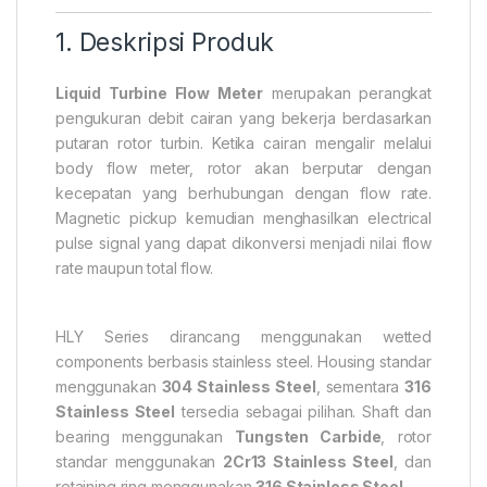
1. Deskripsi Produk
Liquid Turbine Flow Meter
merupakan perangkat
pengukuran debit cairan yang bekerja berdasarkan
putaran rotor turbin. Ketika cairan mengalir melalui
body flow meter, rotor akan berputar dengan
kecepatan yang berhubungan dengan flow rate.
Magnetic pickup kemudian menghasilkan electrical
pulse signal yang dapat dikonversi menjadi nilai flow
rate maupun total flow.
HLY Series dirancang menggunakan wetted
components berbasis stainless steel. Housing standar
menggunakan
304 Stainless Steel
, sementara
316
Stainless Steel
tersedia sebagai pilihan. Shaft dan
bearing menggunakan
Tungsten Carbide
, rotor
standar menggunakan
2Cr13 Stainless Steel
, dan
retaining ring menggunakan
316 Stainless Steel
.