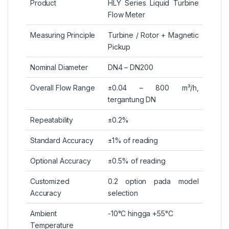
Product
HLY Series Liquid Turbine
Flow Meter
Measuring Principle
Turbine / Rotor + Magnetic
Pickup
Nominal Diameter
DN4 – DN200
Overall Flow Range
±0.04 – 800 m³/h,
tergantung DN
Repeatability
±0.2%
Standard Accuracy
±1% of reading
Optional Accuracy
±0.5% of reading
Customized
0.2 option pada model
Accuracy
selection
Ambient
-10°C hingga +55°C
Temperature