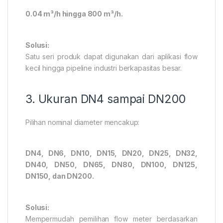
0.04 m³/h hingga 800 m³/h.
Solusi:
Satu seri produk dapat digunakan dari aplikasi flow
kecil hingga pipeline industri berkapasitas besar.
3. Ukuran DN4 sampai DN200
Pilihan nominal diameter mencakup:
DN4, DN6, DN10, DN15, DN20, DN25, DN32,
DN40, DN50, DN65, DN80, DN100, DN125,
DN150, dan DN200.
Solusi:
Mempermudah pemilihan flow meter berdasarkan