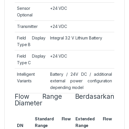
Sensor
+24 VDC
Optional
Transmitter
+24 VDC
Field Display
Integral 3.2 V Lithium Battery
Type B
Field Display
+24 VDC
Type C
Intelligent
Battery / 24V DC / additional
Variants
external power configuration
depending model
Flow Range Berdasarkan
Diameter
Standard Flow
Extended Flow
DN
Range
Range