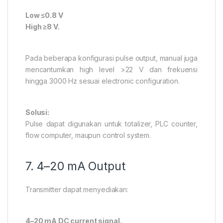
Low ≤0.8 V
High ≥8 V.
Pada beberapa konfigurasi pulse output, manual juga
mencantumkan high level >22 V dan frekuensi
hingga 3000 Hz sesuai electronic configuration.
Solusi:
Pulse dapat digunakan untuk totalizer, PLC counter,
flow computer, maupun control system.
7. 4–20 mA Output
Transmitter dapat menyediakan:
4–20 mA DC current signal.