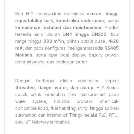
Seri HLY menawarkan kombinasi
akurasi tinggi,
repeatability baik, konstruksi sederhana, serta
kemudahan instalasi dan maintenance
. Produk
tersedia mulai ukuran
DN4 hingga DN200
, flow
range hingga
800 m³/h
, pilihan output pulse,
4–20
mA
, dan pada konfigurasi intelligent tersedia
RS485
Modbus
, serta opsi local display, battery power,
external power, dan explosion-proof.
Dengan berbagai pilihan connection seperti
threaded, flange, wafer, dan clamp
, HLY Series
cocok untuk kebutuhan flow measurement pada
water system, industrial process, chemical-
compatible liquid, fuel handling, utility, hingga aplikasi
automation dan Internet of Things melalui PLC, RTU,
atau IoT Gateway tambahan.