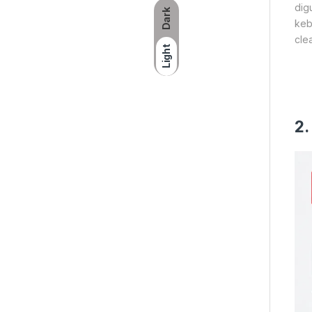
dig
Dark
keb
cle
Light
2.