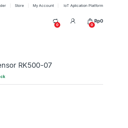
rder
Store
My Account
IoT Aplication Platform
My Account
Rp
0
0
0
Sensor RK500-07
ock