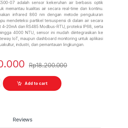
K500-07 adalah sensor kekeruhan air berbasis optik
k memantau kualitas air secara real-time dan kontinu.
nakan infrared 860 nm dengan metode pengukuran
pu mendeteksi partikel tersuspensi di dalam air secara
ut 4–20mA dan RS485 Modbus-RTU, proteksi IP68, serta
ingga 4000 NTU, sensor ini mudah diintegrasikan ke
ateway IoT, maupun dashboard monitoring untuk aplikasi
kuakultur, industri, dan pemantauan lingkungan.
0.000
Rp
18.200.000
RK500-07 quantity
Add to cart
Reviews