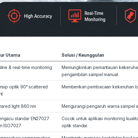
tur Utama
Solusi / Keunggulan
line & real-time monitoring
Memungkinkan pemantauan kekeruhan 
pengambilan sampel manual.
insip optik 90° scattered
Memberikan pembacaan kekeruhan berda
ht
frared light 860 nm
Mengurangi pengaruh warna sampel ai
ngacu standar EN27027
Cocok untuk aplikasi monitoring kual
n ISO7027
optik standar.
mperature compensation
Membantu menjaga kestabilan hasil pe