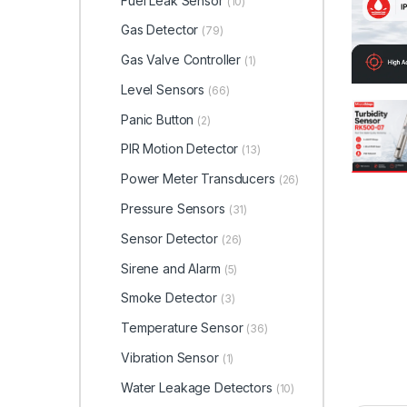
Fuel Leak Sensor
(10)
Gas Detector
(79)
Gas Valve Controller
(1)
Level Sensors
(66)
Panic Button
(2)
PIR Motion Detector
(13)
Power Meter Transducers
(26)
Pressure Sensors
(31)
Sensor Detector
(26)
Sirene and Alarm
(5)
Smoke Detector
(3)
Temperature Sensor
(36)
Vibration Sensor
(1)
Water Leakage Detectors
(10)