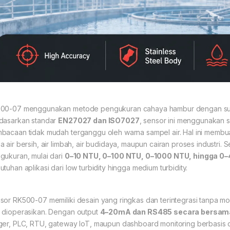
00-07 menggunakan metode pengukuran cahaya hambur dengan s
dasarkan standar
EN27027 dan ISO7027
, sensor ini menggunakan 
bacaan tidak mudah terganggu oleh warna sampel air. Hal ini membua
a air bersih, air limbah, air budidaya, maupun cairan proses industri.
gukuran, mulai dari
0–10 NTU, 0–100 NTU, 0–1000 NTU, hingga 0
utuhan aplikasi dari low turbidity hingga medium turbidity.
sor RK500-07 memiliki desain yang ringkas dan terintegrasi tanpa mo
 dioperasikan. Dengan output
4–20mA dan RS485 secara bersam
ger, PLC, RTU, gateway IoT, maupun dashboard monitoring berbasis 