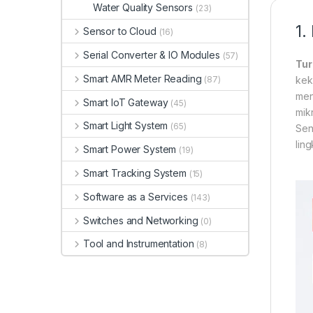
Water Quality Sensors
(23)
1.
Sensor to Cloud
(16)
Serial Converter & IO Modules
(57)
Tur
Smart AMR Meter Reading
kek
(87)
men
Smart IoT Gateway
(45)
mik
Smart Light System
(65)
Sen
lin
Smart Power System
(19)
Smart Tracking System
(15)
Software as a Services
(143)
Switches and Networking
(0)
Tool and Instrumentation
(8)