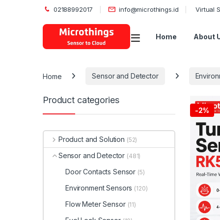
02188992017
info@microthings.id
Virtual
Open
Home
About 
Home
Sensor and Detector
Environ
Product categories
-
2%
Product and Solution
(52)
Sensor and Detector
(481)
Door Contacts Sensor
(5)
Environment Sensors
(120)
Flow Meter Sensor
(11)