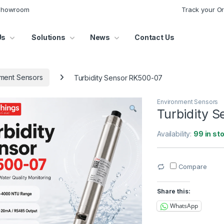
 Showroom
Track your O
Us
Solutions
News
Contact Us
ment Sensors
Turbidity Sensor RK500-07
Environment Sensors
Turbidity 
Availability:
99 in st
Compare
Share this:
WhatsApp