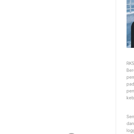
RK5
Ber
pem
pad
pen
keb
Sen
dan
log