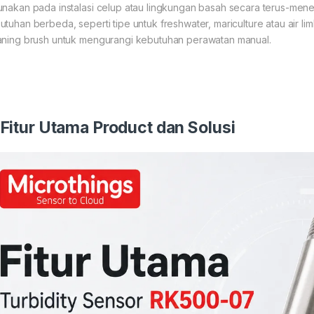
unakan pada instalasi celup atau lingkungan basah secara terus-mene
utuhan berbeda, seperti tipe untuk freshwater, mariculture atau air limb
aning brush untuk mengurangi kebutuhan perawatan manual.
 Fitur Utama Product dan Solusi