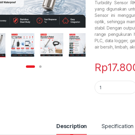
Turbidity Sensor R
yang digunakan untu
Sensor ini menggu
optik, sehingga mam
stabil. Dengan outp
range pengukuran h
PLC, data logger, g
air bersih, limbah, a
Rp
17.80
Turbidity Sensor 
Description
Specification