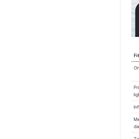
Fi
On
Pr
lig
In
Me
da
Te