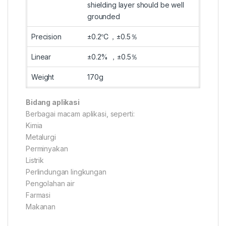
shielding layer should be well
grounded
Precision
±0.2℃，±0.5％
Linear
±0.2% ，±0.5％
Weight
170g
Bidang aplikasi
Berbagai macam aplikasi, seperti:
Kimia
Metalurgi
Perminyakan
Listrik
Perlindungan lingkungan
Pengolahan air
Farmasi
Makanan