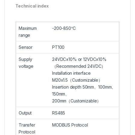
Technical index
Maximum
-200-850℃
range
Sensor
PT100
Supply
24VDC±10% or 12VDC±10%
voltage
（Recommended 24VDC）
Installation interface
M20x1.5（Customizable）
Insertion depth 50mm、100mm、
150mm、
200mm（Customizable）
Output
RS485
Transfer
MODBUS Protocol
Protocol