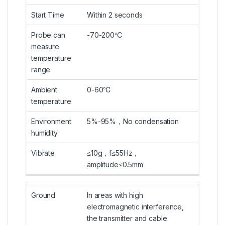
Start Time
Within 2 seconds
Probe can
-70-200℃
measure
temperature
range
Ambient
0-60℃
temperature
Environment
5%-95%，No condensation
humidity
Vibrate
≤10g，f≤55Hz，
amplitude≤0.5mm
Ground
In areas with high
electromagnetic interference,
the transmitter and cable