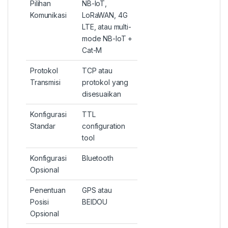
Pilihan
NB-IoT,
Komunikasi
LoRaWAN, 4G
LTE, atau multi-
mode NB-IoT +
Cat-M
Protokol
TCP atau
Transmisi
protokol yang
disesuaikan
Konfigurasi
TTL
Standar
configuration
tool
Konfigurasi
Bluetooth
Opsional
Penentuan
GPS atau
Posisi
BEIDOU
Opsional