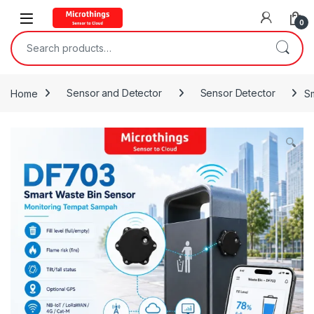
Open
0
Search for:
Home
Sensor and Detector
Sensor Detector
S