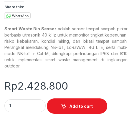
Share this:
WhatsApp
Smart Waste Bin Sensor
adalah sensor tempat sampah pintar
berbasis ultrasonik 40 kHz untuk memonitor tingkat kepenuhan,
risiko kebakaran, kondisi miring, dan lokasi tempat sampah.
Perangkat mendukung NB-IoT, LoRaWAN, 4G LTE, serta multi-
mode NB-IoT + Cat-M, dilengkapi perlindungan IP68 dan IK10
untuk implementasi smart waste management di lingkungan
outdoor.
Rp
2.428.800
Smart Waste Bin Sensor DF703 quantity
Add to cart