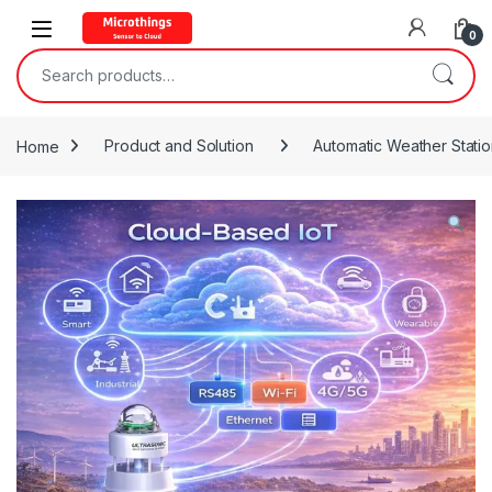
Open
0
Search for:
Home
Product and Solution
Automatic Weather Stati