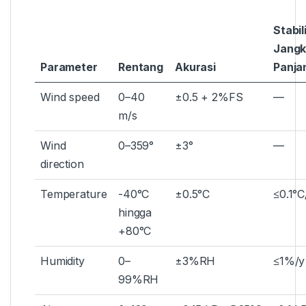
Stabil
Jang
Parameter
Rentang
Akurasi
Panja
Wind speed
0–40
±0.5 + 2%FS
—
m/s
Wind
0–359°
±3°
—
direction
Temperature
-40°C
±0.5°C
≤0.1°C
hingga
+80°C
Humidity
0–
±3%RH
≤1%/y
99%RH