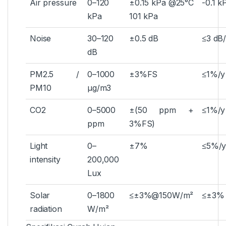
Air pressure
0–120
±0.15 kPa @25°C
-0.1 k
kPa
101 kPa
Noise
30–120
±0.5 dB
≤3 dB
dB
PM2.5 /
0–1000
±3%FS
≤1%/y
PM10
μg/m3
CO2
0–5000
±(50 ppm +
≤1%/y
ppm
3%FS)
Light
0–
±7%
≤5%/
intensity
200,000
Lux
Solar
0–1800
≤±3%@150W/m²
≤±3%
radiation
W/m²