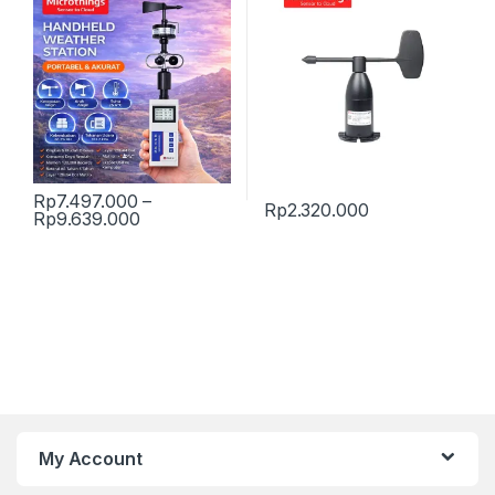
Rp
7.497.000
–
Rp
2.320.000
Price range: Rp7.497.000 through Rp9.63
Rp
9.639.000
This product has multiple variants. The options may be chosen 
My Account