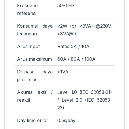
Frekuensi
50±5Hz
referensi
Konsumsi daya
<2W (or <8VA) @230V,
tegangan
<8VA@Ib
Arus input
Rated 5A / 10A
Arus maksimum
60A / 80A / 100A
Disipasi daya
<1VA
jalur arus
Akurasi aktif /
Level 1.0 (IEC 62053-21)
reaktif
/ Level 2.0 (IEC 62053-
23)
Day time error
0.5s/day