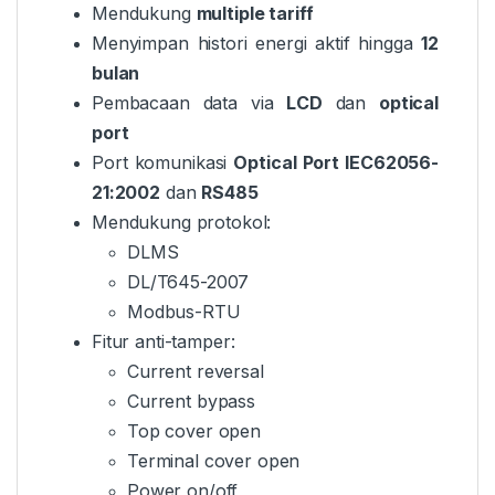
Mendukung
multiple tariff
Menyimpan histori energi aktif hingga
12
bulan
Pembacaan data via
LCD
dan
optical
port
Port komunikasi
Optical Port IEC62056-
21:2002
dan
RS485
Mendukung protokol:
DLMS
DL/T645-2007
Modbus-RTU
Fitur anti-tamper:
Current reversal
Current bypass
Top cover open
Terminal cover open
Power on/off