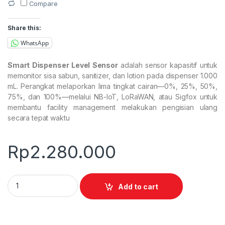
Compare
Share this:
WhatsApp
Smart Dispenser Level Sensor
adalah sensor kapasitif untuk
memonitor sisa sabun, sanitizer, dan lotion pada dispenser 1.000
mL. Perangkat melaporkan lima tingkat cairan—0%, 25%, 50%,
75%, dan 100%—melalui NB-IoT, LoRaWAN, atau Sigfox untuk
membantu facility management melakukan pengisian ulang
secara tepat waktu
Rp
2.280.000
Smart Dispenser Level Sensor DF200 quantity
Add to cart