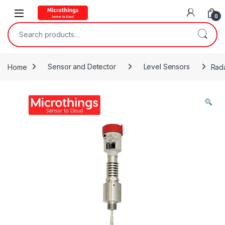
Open
0
Search for:
Home
Sensor and Detector
Level Sensors
Rada