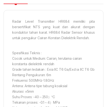
Radar Level Transmitter HR684 memiliki pita
bersertifikat NTS yang kuat dan akurat dengan
konduktor tahan karat. HR684 Radar Sensor khusus
untuk pengukur Cairan Konstan Dielektrik Rendah.
Spesifikasi Teknis :
Cocok untuk Medium: Cairan, terutama cairan
konstanta dielektrik rendah
Grade tahan ledakan : Exia IIC T6 Ga/Exd ia IIC T6 Gb
Rentang Pengukuran: 6m
Frekuensi: 500MHz-1.8GHz
Antena: Antena tipe tabung koaksial
Akurasi: ±5mm
Suhu Proses: -40～250）℃
Tekanan proses: -0.1～4）MPa