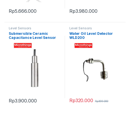
Rp
5.666.000
Rp
3.980.000
Level Sensors
Level Sensors
Submersible Ceramic
Water Oil Level Detector
Capacitance Level Sensor
WLD200
HPT613-S
Rp
320.000
Rp
3.900.000
Rp
399.000