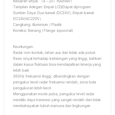
Keluaran sinyal: （4～20）mA/HART
Tampilan Adegan: Empat LCD/Dapat diprogram
Sumber Daya: Dua-kawat (DC24V); Empat-kawat
DC24V/AC220V）
Cangkang: Aluminium / Plastik
Koneksi: Benang / Flange (opsional)
Keuntungan :
Radar non-kontak, tahan aus dan tidak ada polusi
Rasio sinyal terhadap kebisingan yang tinggi, bahkan
dalam kasus fluktuasi bisa mendapatkan kinerja yang
lebih baik
26GHz frekuensi tinggi, dibandingkan dengan
pengukur level radar frekuensi rendah, zona buta
pengukuran lebih kecil
Menggunakan mode pulsa, pengukur level radar
memiliki daya transmisi yang sangat rendah dan tidak
membahayakan tubuh manusia dan lingkungan