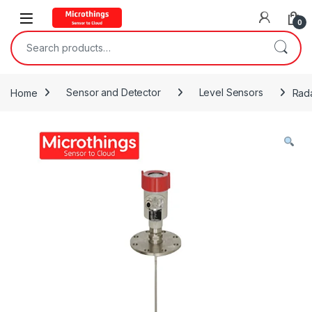
Open
0
Search for:
Home
Sensor and Detector
Level Sensors
Rad