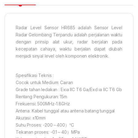
Radar Level Sensor HR685 adalah Sensor Level
Radar Gelombang Terpandu adalah perjalanan waktu
dengan prinsip alat ukur, radar berjalan pada
kecepatan cahaya, waktu berjalan dapat diubah
menjadi sinyal level oleh komponen elektronik.
Spesifikasi Teknis :
Cocok untuk Medium: Cairan
Grade tahan ledakan : Exia IIC T6 Ga/Exd ia IIC T6 Gb
Rentang Pengukuran: 15m
Frekuensi: 500MHz-1.8GHz
Antena: Kabel tunggal atau antena batang tunggal
Akurasi: ±10mm
Suhu Proses: -200～400）℃
Tekanan proses: -0.1～40）MPa