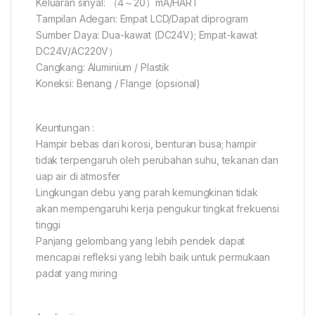
Keluaran sinyal: （4～20）mA/HART
Tampilan Adegan: Empat LCD/Dapat diprogram
Sumber Daya: Dua-kawat (DC24V); Empat-kawat
DC24V/AC220V）
Cangkang: Aluminium / Plastik
Koneksi: Benang / Flange (opsional)
Keuntungan :
Hampir bebas dari korosi, benturan busa; hampir
tidak terpengaruh oleh perubahan suhu, tekanan dan
uap air di atmosfer
Lingkungan debu yang parah kemungkinan tidak
akan mempengaruhi kerja pengukur tingkat frekuensi
tinggi
Panjang gelombang yang lebih pendek dapat
mencapai refleksi yang lebih baik untuk permukaan
padat yang miring