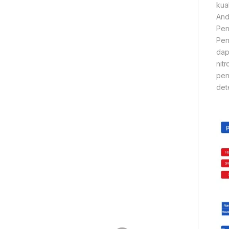
kua
And
Pen
Pen
dap
nit
pen
dete