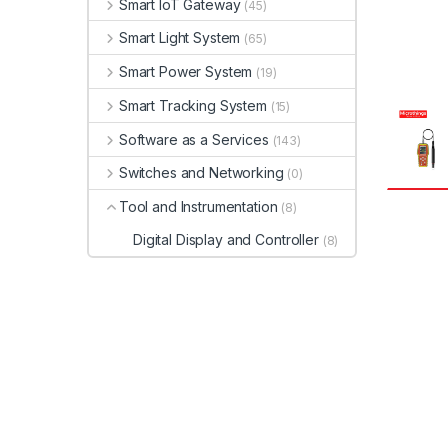
Smart IoT Gateway
(45)
Smart Light System
(65)
Smart Power System
(19)
Smart Tracking System
(15)
Software as a Services
(143)
Switches and Networking
(0)
Tool and Instrumentation
(8)
Digital Display and Controller
(8)