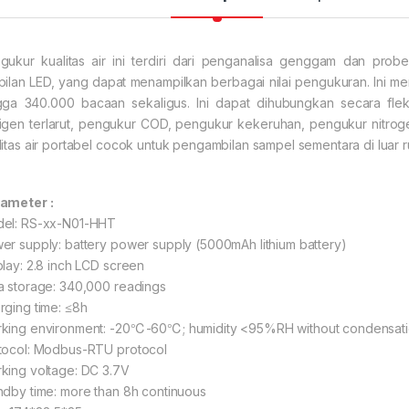
gukur kualitas air ini terdiri dari penganalisa genggam dan prob
pilan LED, yang dapat menampilkan berbagai nilai pengukuran. Ini m
gga 340.000 bacaan sekaligus. Ini dapat dihubungkan secara fl
igen terlarut, pengukur COD, pengukur kekeruhan, pengukur nitroge
litas air portabel cocok untuk pengambilan sampel sementara di luar 
ameter :
el: RS-xx-N01-HHT
er supply: battery power supply (5000mAh lithium battery)
play: 2.8 inch LCD screen
a storage: 340,000 readings
rging time: ≤8h
king environment: -20℃-60℃; humidity <95%RH without condensat
tocol: Modbus-RTU protocol
king voltage: DC 3.7V
ndby time: more than 8h continuous