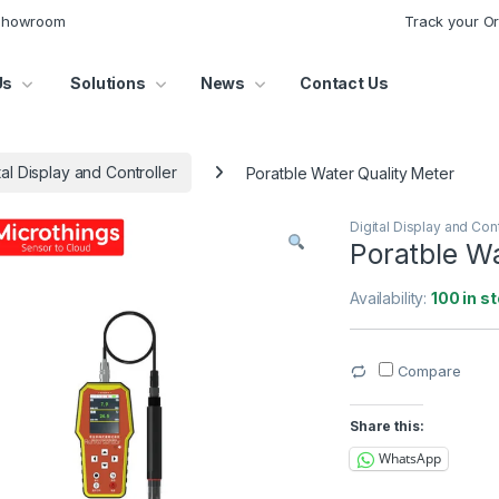
 Showroom
Track your O
Us
Solutions
News
Contact Us
tal Display and Controller
Poratble Water Quality Meter
Digital Display and Cont
Poratble Wa
Availability:
100 in s
Compare
Share this:
WhatsApp