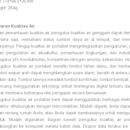
e: 174*88.5*35 mm
ght: 284g
eran Kualitas Air
am pemantauan kualitas air, pengukur kualitas air genggam dapat d
mana saja, memahami status sumber daya air di tempat, dan mem
anjutnya. Penguji kualitas air portabel mengintegrasikan pengukuran
am pengolahan air, akuakultur, pemantauan lingkungan, dan indus
gukur pH, konduktivitas, konsentrasi nitrogen amonia, kekeruhan, oks
gukur kualitas air portabel memiliki tombol tahan debu, dan berb
bol empat arah dapat menghilangkan suara alarm, beralih di antara
atan data. Tombol lainnya mewakili tombol konfirmasi, tombol kembali,
ancang menggunakan teknologi sirkuit terintegrasi digital terbaru da
at membaca beberapa nilai pengujian secara bersamaan.
gukur kualitas air portabel kami dapat menggantikan berbagai elekt
ektor dihubungkan dengan mencolokkan. Mudah diganti. Anda dapat
am renang rumah Anda, atau Anda dapat membawanya untuk mengukur k
uk. Mudah digunakan. Bagian bawah pengukur kualitas air por
ubungkan ke komputer melalui kabel data. Ekspor data terukur ke