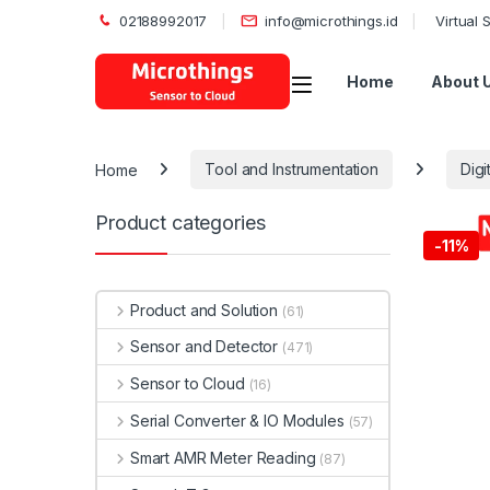
02188992017
info@microthings.id
Virtual
Open
Home
About 
Home
Tool and Instrumentation
Digi
Product categories
-
11%
Product and Solution
(61)
Sensor and Detector
(471)
Sensor to Cloud
(16)
Serial Converter & IO Modules
(57)
Smart AMR Meter Reading
(87)