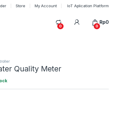
rder
Store
My Account
IoT Aplication Platform
My Account
Rp
0
0
0
roller
ter Quality Meter
tock