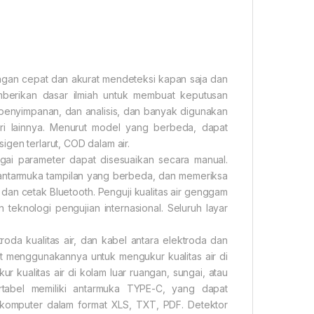
engan cepat dan akurat mendeteksi kapan saja dan
berikan dasar ilmiah untuk membuat keputusan
, penyimpanan, dan analisis, dan banyak digunakan
tri lainnya. Menurut model yang berbeda, dapat
igen terlarut, COD dalam air.
agai parameter dapat disesuaikan secara manual.
 antarmuka tampilan yang berbeda, dan memeriksa
 dan cetak Bluetooth. Penguji kualitas air genggam
n teknologi pengujian internasional. Seluruh layar
roda kualitas air, dan kabel antara elektroda dan
 menggunakannya untuk mengukur kualitas air di
ualitas air di kolam luar ruangan, sungai, atau
tabel memiliki antarmuka TYPE-C, yang dapat
 komputer dalam format XLS, TXT, PDF. Detektor