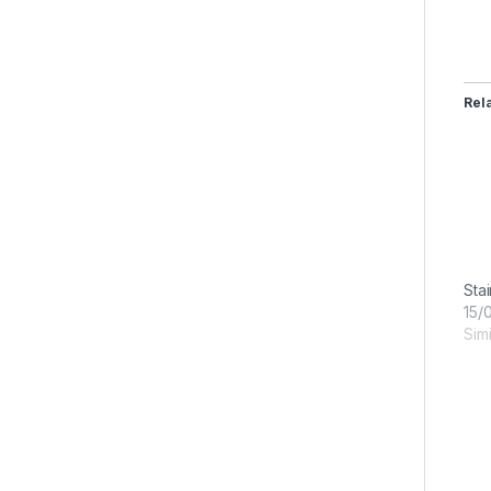
Rel
Sta
15/
Simi