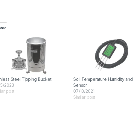
ated
inless Steel Tipping Bucket
Soil Temperature Humidity and
05/2023
Sensor
lar post
07/10/2021
Similar post