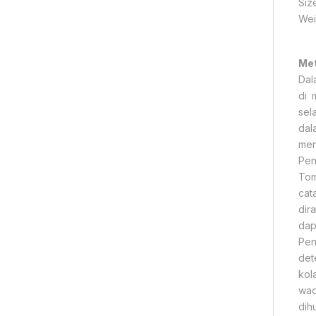
Siz
Wei
Met
Dal
di 
sel
dal
men
Pen
Tom
cat
dir
dap
Pen
det
kol
wad
dih