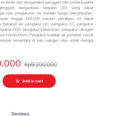
r ini terdiri dari penganalisa genggam dan probe kualitas
s genggam mengadopsi tampilan LED, yang dapat
i nilai pengukuran. Ini memiliki fungsi penyimpanan,
pan hingga 340.000 bacaan sekaligus. Ini dapat
a fleksibel ke pengukur pH, pengukur EC, pengukur
pengukur COD, pengukur kekeruhan, pengukur nitrogen
ur residu klorin. Pengukur kualitas air portabel cocok
sampel sementara di luar ruangan, atau untuk menguji
0.000
Rp
9.200.000
lity Meter quantity
Add to cart
Reviews