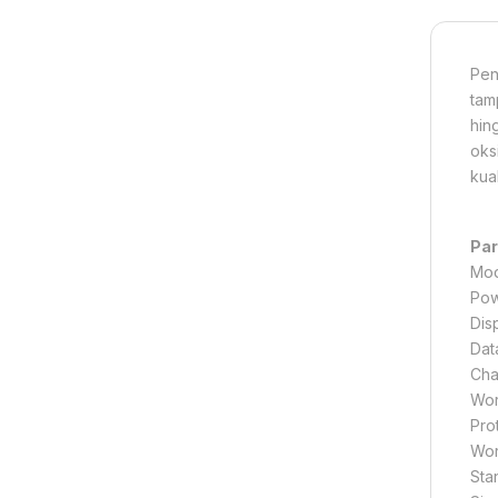
Pen
tam
hin
oks
kua
Par
Mod
Pow
Dis
Dat
Cha
Wor
Pro
Wor
Sta