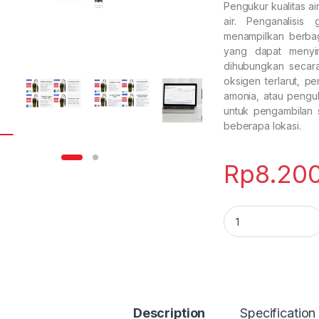
Pengukur kualitas ai
air. Penganalisi
menampilkan berbaga
yang dapat menyim
dihubungkan secar
oksigen terlarut, 
amonia, atau penguk
untuk pengambilan 
beberapa lokasi.
Rp
8.20
Poratble Water Qua
Description
Specification