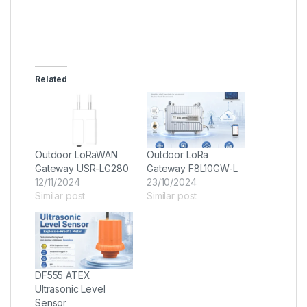
Related
Outdoor LoRaWAN
Outdoor LoRa
Gateway USR-LG280
Gateway F8L10GW-L
12/11/2024
23/10/2024
Similar post
Similar post
DF555 ATEX
Ultrasonic Level
Sensor