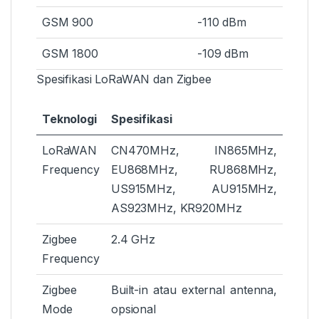
GSM 900
-110 dBm
GSM 1800
-109 dBm
Spesifikasi LoRaWAN dan Zigbee
Teknologi
Spesifikasi
LoRaWAN
CN470MHz, IN865MHz,
Frequency
EU868MHz, RU868MHz,
US915MHz, AU915MHz,
AS923MHz, KR920MHz
Zigbee
2.4 GHz
Frequency
Zigbee
Built-in atau external antenna,
Mode
opsional