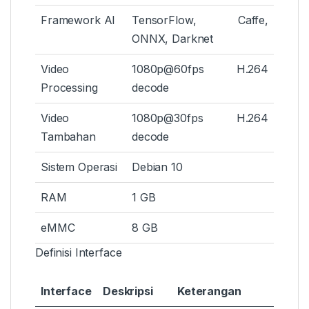
Framework AI
TensorFlow, Caffe,
ONNX, Darknet
Video
1080p@60fps H.264
Processing
decode
Video
1080p@30fps H.264
Tambahan
decode
Sistem Operasi
Debian 10
RAM
1 GB
eMMC
8 GB
Definisi Interface
Interface
Deskripsi
Keterangan