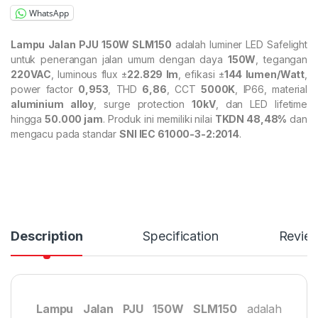
WhatsApp
Lampu Jalan PJU 150W SLM150
adalah luminer LED Safelight
untuk penerangan jalan umum dengan daya
150W
, tegangan
220VAC
, luminous flux ±
22.829 lm
, efikasi ±
144 lumen/Watt
,
power factor
0,953
, THD
6,86
, CCT
5000K
, IP66, material
aluminium alloy
, surge protection
10kV
, dan LED lifetime
hingga
50.000 jam
. Produk ini memiliki nilai
TKDN 48,48%
dan
mengacu pada standar
SNI IEC 61000-3-2:2014
.
Description
Specification
Revie
Lampu Jalan PJU 150W SLM150
adalah