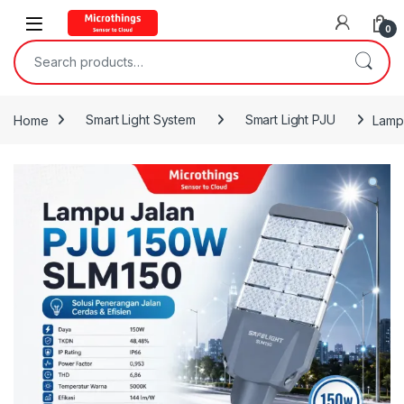
Open
0
Search for:
Home
Smart Light System
Smart Light PJU
Lamp