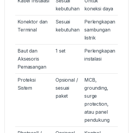
Kabel Instalasi
Sesuai
Untuk
kebutuhan
koneksi daya
Konektor dan
Sesuai
Perlengkapan
Terminal
kebutuhan
sambungan
listrik
Baut dan
1 set
Perlengkapan
Aksesoris
instalasi
Pemasangan
Proteksi
Opsional /
MCB,
Sistem
sesuai
grounding,
paket
surge
protection,
atau panel
pendukung
Photocell /
Opsional
Kontrol