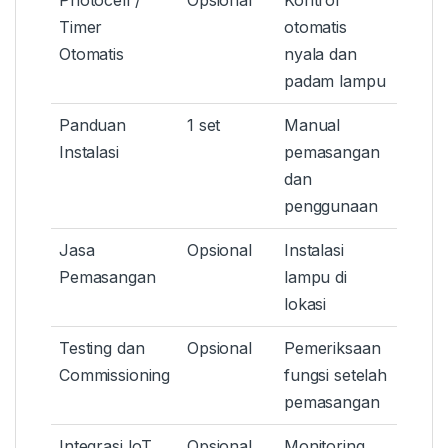
Timer
otomatis
Otomatis
nyala dan
padam lampu
Panduan
1 set
Manual
Instalasi
pemasangan
dan
penggunaan
Jasa
Opsional
Instalasi
Pemasangan
lampu di
lokasi
Testing dan
Opsional
Pemeriksaan
Commissioning
fungsi setelah
pemasangan
Integrasi IoT
Opsional
Monitoring,