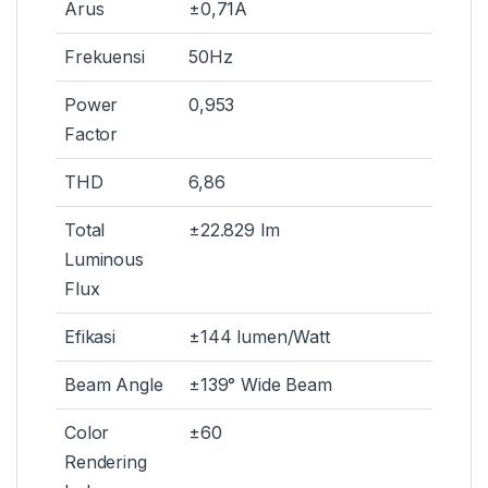
Arus
±0,71A
Frekuensi
50Hz
Power
0,953
Factor
THD
6,86
Total
±22.829 lm
Luminous
Flux
Efikasi
±144 lumen/Watt
Beam Angle
±139° Wide Beam
Color
±60
Rendering