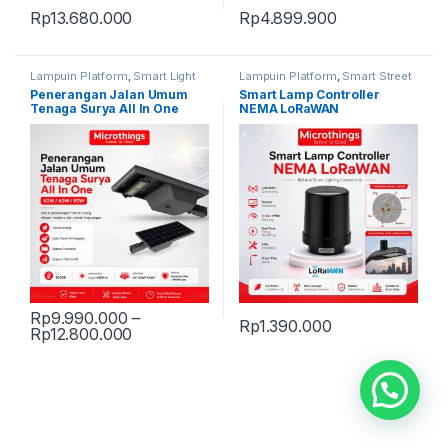
Rp
13.680.000
Rp
4.899.900
Lampuin Platform
,
Smart Light
Lampuin Platform
,
Smart Street
PJU
,
Smart Solar Lighting
Lighting
Penerangan Jalan Umum
Smart Lamp Controller
Tenaga Surya All In One
NEMA LoRaWAN
Rp
9.990.000
–
Rp
1.390.000
Price range: Rp9.990.000 through Rp12.8
Rp
12.800.000
This product has multiple variants. The options may be chosen 