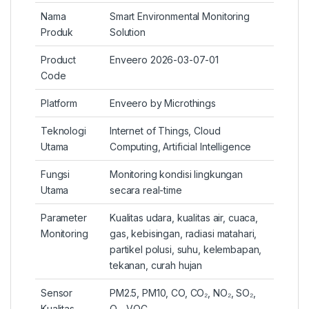
Nama
Smart Environmental Monitoring
Produk
Solution
Product
Enveero 2026-03-07-01
Code
Platform
Enveero by Microthings
Teknologi
Internet of Things, Cloud
Utama
Computing, Artificial Intelligence
Fungsi
Monitoring kondisi lingkungan
Utama
secara real-time
Parameter
Kualitas udara, kualitas air, cuaca,
Monitoring
gas, kebisingan, radiasi matahari,
partikel polusi, suhu, kelembapan,
tekanan, curah hujan
Sensor
PM2.5, PM10, CO, CO₂, NO₂, SO₂,
Kualitas
O₃, VOC