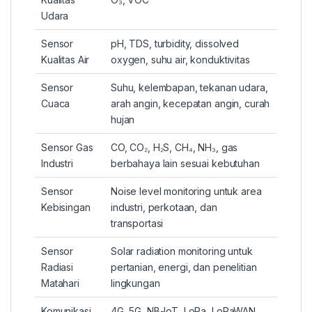
Udara
Sensor
pH, TDS, turbidity, dissolved
Kualitas Air
oxygen, suhu air, konduktivitas
Sensor
Suhu, kelembapan, tekanan udara,
Cuaca
arah angin, kecepatan angin, curah
hujan
Sensor Gas
CO, CO₂, H₂S, CH₄, NH₃, gas
Industri
berbahaya lain sesuai kebutuhan
Sensor
Noise level monitoring untuk area
Kebisingan
industri, perkotaan, dan
transportasi
Sensor
Solar radiation monitoring untuk
Radiasi
pertanian, energi, dan penelitian
Matahari
lingkungan
Komunikasi
4G, 5G, NB-IoT, LoRa, LoRaWAN,