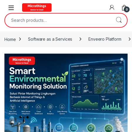
Open
0
Search for:
Home
Software as a Services
Enveero Platform