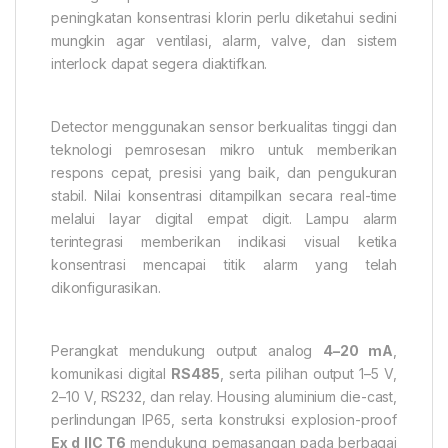
peningkatan konsentrasi klorin perlu diketahui sedini
mungkin agar ventilasi, alarm, valve, dan sistem
interlock dapat segera diaktifkan.
Detector menggunakan sensor berkualitas tinggi dan
teknologi pemrosesan mikro untuk memberikan
respons cepat, presisi yang baik, dan pengukuran
stabil. Nilai konsentrasi ditampilkan secara real-time
melalui layar digital empat digit. Lampu alarm
terintegrasi memberikan indikasi visual ketika
konsentrasi mencapai titik alarm yang telah
dikonfigurasikan.
Perangkat mendukung output analog
4–20 mA
,
komunikasi digital
RS485
, serta pilihan output 1–5 V,
2–10 V, RS232, dan relay. Housing aluminium die-cast,
perlindungan IP65, serta konstruksi explosion-proof
Ex d IIC T6
mendukung pemasangan pada berbagai