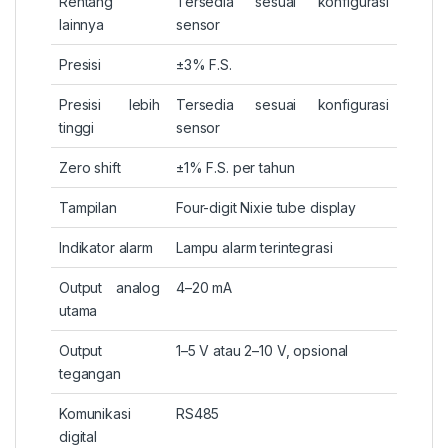
Rentang
Tersedia sesuai konfigurasi
lainnya
sensor
Presisi
±3% F.S.
Presisi lebih
Tersedia sesuai konfigurasi
tinggi
sensor
Zero shift
±1% F.S. per tahun
Tampilan
Four-digit Nixie tube display
Indikator alarm
Lampu alarm terintegrasi
Output analog
4–20 mA
utama
Output
1–5 V atau 2–10 V, opsional
tegangan
Komunikasi
RS485
digital