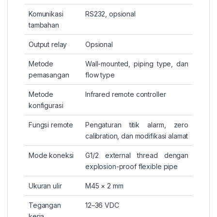
Komunikasi
RS232, opsional
tambahan
Output relay
Opsional
Metode
Wall-mounted, piping type, dan
pemasangan
flow type
Metode
Infrared remote controller
konfigurasi
Fungsi remote
Pengaturan titik alarm, zero
calibration, dan modifikasi alamat
Mode koneksi
G1/2 external thread dengan
explosion-proof flexible pipe
Ukuran ulir
M45 × 2 mm
Tegangan
12–36 VDC
kerja