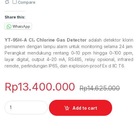
Compare
Share this:
WhatsApp
YT-95H-A Cl₂ Chlorine Gas Detector
adalah detektor klorin
permanen dengan lampu alarm untuk monitoring selama 24 jam.
Perangkat mendukung rentang 0–10 ppm hingga 0–100 ppm,
layar digital, output 4–20 mA, RS485, relay opsional, infrared
remote, perlindungan IP65, dan explosion-proof Ex d IIC T6.
Rp
13.400.000
Rp
14.625.000
YT-95H-A Cl2 Chlorine Gas Detector quantity
Add to cart