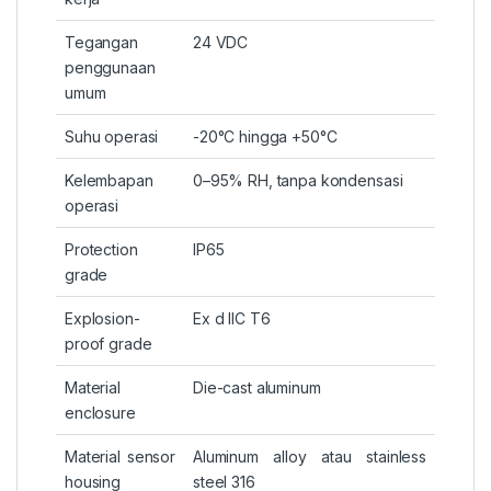
Tegangan
24 VDC
penggunaan
umum
Suhu operasi
-20°C hingga +50°C
Kelembapan
0–95% RH, tanpa kondensasi
operasi
Protection
IP65
grade
Explosion-
Ex d IIC T6
proof grade
Material
Die-cast aluminum
enclosure
Material sensor
Aluminum alloy atau stainless
housing
steel 316