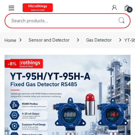
Open
0
Search for:
Home
Sensor and Detector
Gas Detector
YT-95
-
8%