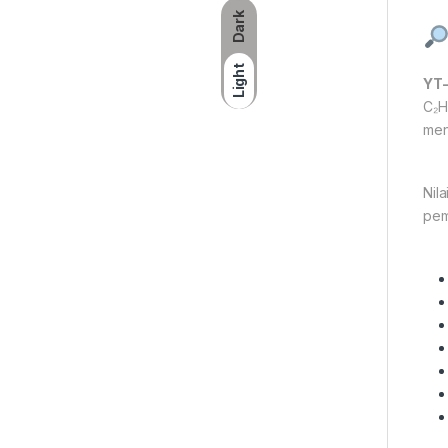
Dark
Light
YT-
C₂H
men
Nil
pem