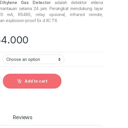
thylene Gas Detector
adalah detektor etilena
mantauan selama 24 jam. Perangkat mendukung layar
–20 mA, RS485, relay opsional, infrared remote,
an explosion-proof Ex d IIC T6.
64.000
lene Gas Detector quantity
Add to cart
Reviews