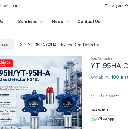
 Showroom
Track your O
Us
Solutions
News
Contact Us
ector
YT-95HA C2H4 Ethylene Gas Detector
Gas Detector
YT-95HA C2
Availability:
100 in s
Compare
Share this:
WhatsApp