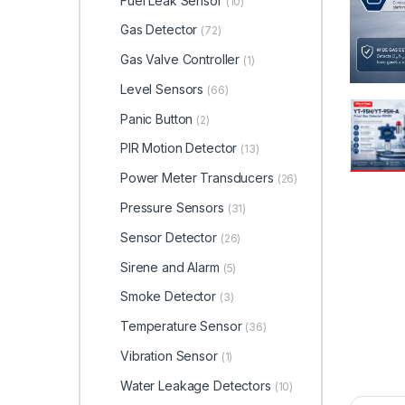
Fuel Leak Sensor
(10)
Gas Detector
(72)
Gas Valve Controller
(1)
Level Sensors
(66)
Panic Button
(2)
PIR Motion Detector
(13)
Power Meter Transducers
(26)
Pressure Sensors
(31)
Sensor Detector
(26)
Sirene and Alarm
(5)
Smoke Detector
(3)
Temperature Sensor
(36)
Vibration Sensor
(1)
Water Leakage Detectors
(10)