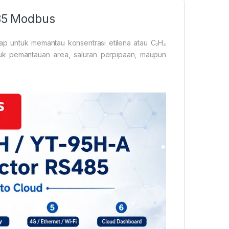
85 Modbus
p untuk memantau konsentrasi etilena atau C₂H₄
uk pemantauan area, saluran perpipaan, maupun