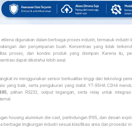
 etilena digunakan dalam berbagai proses industri, termasuk industri k
atangan dan penyimpanan buah. Konsentrasi yang tidak terkenda
litas proses, dan kondisi produk yang disimpan. Karena itu, p
sentrasi dapat diketahui lebih awal.
angkat ini menggunakan sensor berkualitas tinggi dan teknologi pe
sisi yang baik, serta pengukuran yang stabil. YT-95HA C2H4 mend
485
, pilihan RS232, output tegangan, serta relay untuk integra
ternal.
gan housing aluminium die-cast, perlindungan IP65, dan desain expl
a berbagai lingkungan industri sesuai klasifikasi area dan prosedur in