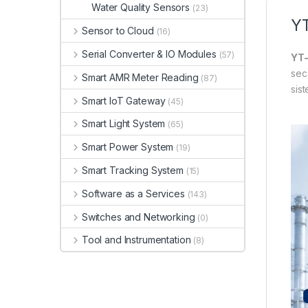
Water Quality Sensors
(23)
YT
Sensor to Cloud
(16)
Serial Converter & IO Modules
(57)
YT-
sec
Smart AMR Meter Reading
(87)
sis
Smart IoT Gateway
(45)
Smart Light System
(65)
Smart Power System
(19)
Smart Tracking System
(15)
Software as a Services
(143)
Switches and Networking
(0)
Tool and Instrumentation
(8)