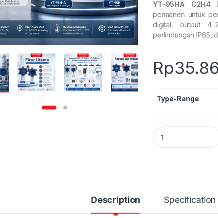
YT-95HA C2H4 E
permanen untuk pe
digital, output 4
perlindungan IP65, d
Rp
35.8
Type-Range
YT-95HA C2H4 Ethy
Description
Specification