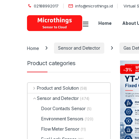
02188992017
info@microthings.id
Virtual
Open
Home
About 
Home
Sensor and Detector
Gas Det
Product categories
-
3%
Product and Solution
(58)
Sensor and Detector
(474)
Door Contacts Sensor
(5)
Environment Sensors
(120)
Flow Meter Sensor
(11)