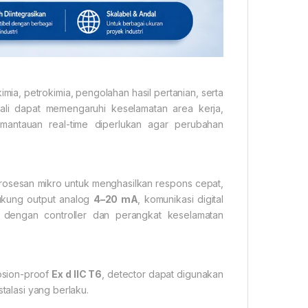
imia, petrokimia, pengolahan hasil pertanian, serta
li dapat memengaruhi keselamatan area kerja,
emantauan real-time diperlukan agar perubahan
mrosesan mikro untuk menghasilkan respons cepat,
ukung output analog
4–20 mA
, komunikasi digital
si dengan controller dan perangkat keselamatan
osion-proof
Ex d IIC T6
, detector dapat digunakan
stalasi yang berlaku.