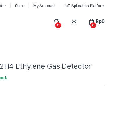
rder
Store
My Account
IoT Aplication Platform
My Account
Rp
0
0
0
H4 Ethylene Gas Detector
tock