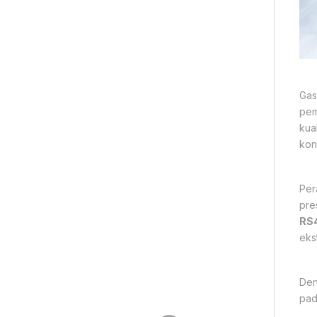
Gas
pem
kua
kon
Per
pre
RS
eks
Den
pad