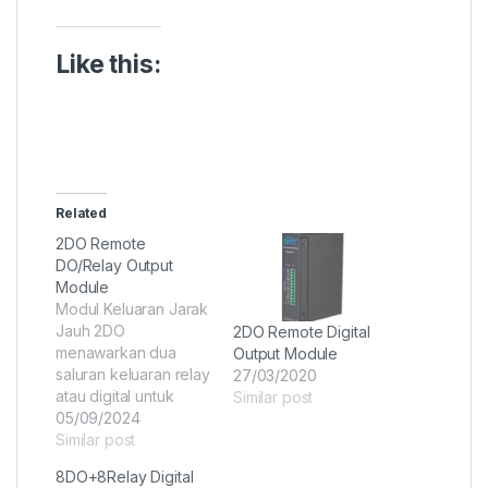
Like this:
Related
2DO Remote
DO/Relay Output
Module
Modul Keluaran Jarak
Jauh 2DO
2DO Remote Digital
menawarkan dua
Output Module
saluran keluaran relay
27/03/2020
atau digital untuk
Similar post
kontrol perangkat
05/09/2024
dari jarak jauh.
Similar post
Dirancang untuk
8DO+8Relay Digital
integrasi mudah