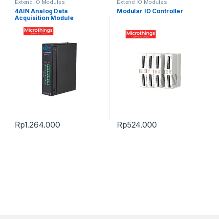
Extend IO Modules
Extend IO Modules
4AIN Analog Data
Modular IO Controller
Acquisition Module
Rp
1.264.000
Rp
524.000
This product has multiple varia