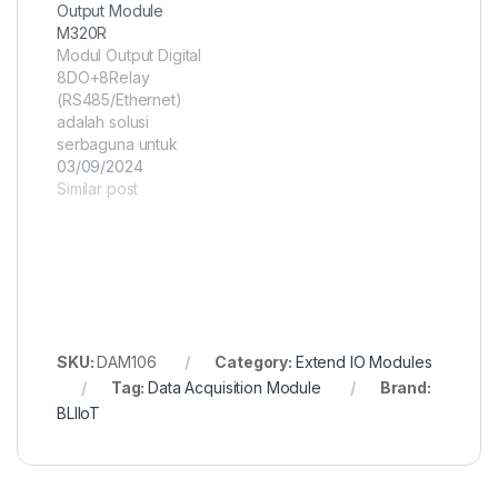
Output Module
dalam sistem otomasi
M320R
industri, mendukung
Modul Output Digital
port komunikasi
8DO+8Relay
industri dan
(RS485/Ethernet)
dilengkapi
adalah solusi
perlindungan
serbaguna untuk
terhadap lonjakan
kontrol industri.
03/09/2024
tegangan.
Dengan 8 saluran DO
Similar post
dan 8 relay, modul ini
memungkinkan Anda
mengendalikan
berbagai perangkat
secara fleksibel.
Komunikasi RS485
dan Ethernet
SKU:
DAM106
Category:
Extend IO Modules
memberikan pilihan
Tag:
Data Acquisition Module
Brand:
konektivitas yang
luas.
BLIIoT