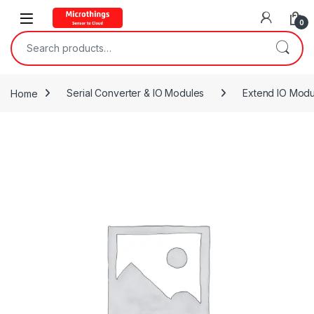
Open
0
Search for:
Home
Serial Converter & IO Modules
Extend IO Modu