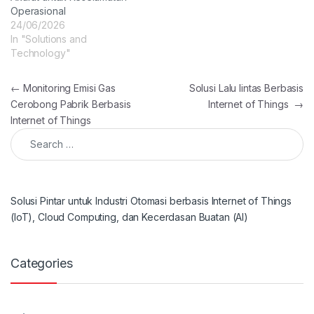
Operasional
24/06/2026
In "Solutions and
Technology"
Post navigation
←
Monitoring Emisi Gas
Solusi Lalu lintas Berbasis
Cerobong Pabrik Berbasis
Internet of Things
→
Internet of Things
Search for:
Solusi Pintar untuk Industri Otomasi berbasis Internet of Things
(IoT), Cloud Computing, dan Kecerdasan Buatan (AI)
Categories