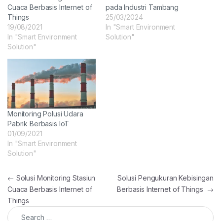
Cuaca Berbasis Internet of
pada Industri Tambang
Things
25/03/2024
19/08/2021
In "Smart Environment
In "Smart Environment
Solution"
Solution"
Monitoring Polusi Udara
Pabrik Berbasis IoT
01/09/2021
In "Smart Environment
Solution"
Post navigation
←
Solusi Monitoring Stasiun
Solusi Pengukuran Kebisingan
Cuaca Berbasis Internet of
Berbasis Internet of Things
→
Things
Search for: