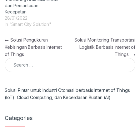
dan Pemantauan
Kecepatan
28/01/2022
In "Smart City Solution"
Post navigation
←
Solusi Pengukuran
Solusi Monitoring Transportasi
Kebisingan Berbasis Internet
Logistik Berbasis Internet of
of Things
Things
→
Search for:
Solusi Pintar untuk Industri Otomasi berbasis Internet of Things
(IoT), Cloud Computing, dan Kecerdasan Buatan (AI)
Categories