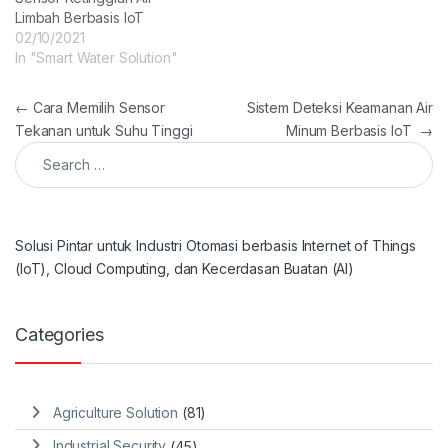
Limbah Berbasis IoT
02/10/2021
In "Smart Water Solution"
Post navigation
←
Cara Memilih Sensor
Sistem Deteksi Keamanan Air
Tekanan untuk Suhu Tinggi
Minum Berbasis IoT
→
Search for:
Solusi Pintar untuk Industri Otomasi berbasis Internet of Things
(IoT), Cloud Computing, dan Kecerdasan Buatan (AI)
Categories
Agriculture Solution
(81)
Industrial Security
(45)