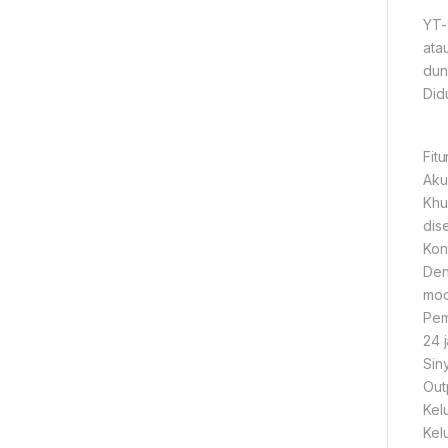
YT-
ata
dun
Did
Fitu
Aku
Khu
dis
Kon
Den
modi
Pem
24 
Sin
Out
Kel
Kel