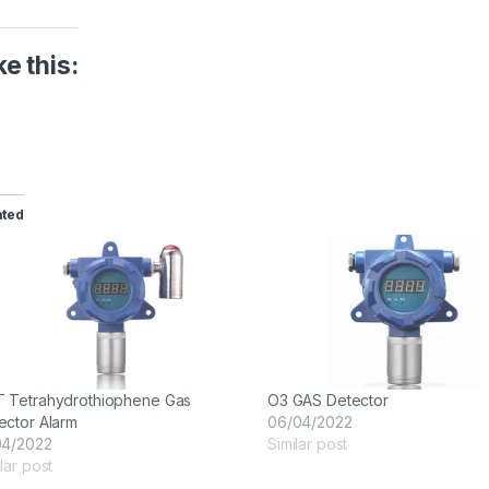
ke this:
ated
 Tetrahydrothiophene Gas
O3 GAS Detector
ector Alarm
06/04/2022
04/2022
Similar post
lar post