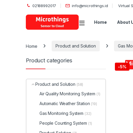
02188992017
info@microthings.id
Virtual
Open
Home
About 
Home
Product and Solution
Gas Mon
Product categories
-
5%
Product and Solution
(58)
Air Quality Monitoring System
(1)
Automatic Weather Station
(19)
Gas Monitoring System
(32)
People Counting System
(1)
Product Solution