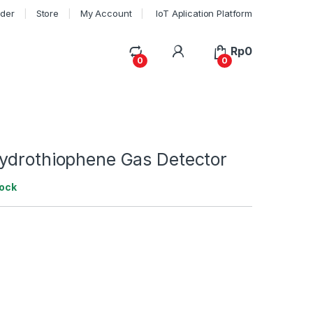
rder
Store
My Account
IoT Aplication Platform
My Account
Rp
0
0
0
m
ydrothiophene Gas Detector
tock