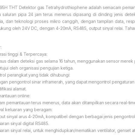
95H THT Detektor gas Tetrahydrothiophene adalah semacam pemantau
u saluran pipa 24 jam terus menerus dipasang di dinding jenis de
ia, dan teknologi proses mikro canggih, dengan tampilan data, respon
ukung oleh 24V DC, dengan 4-20mA, RS485, output sinyal relai. Tahan 
r:
rasi tinggi & Terpercaya:
sus dalam deteksi gas selama 16 tahun, menggunakan sensor merek pert
etujui oleh organisasi pengujian ketiga.
trol perangkat yang tidak dihubungi:
gan pengontrol sinar inframerah, yang dapat mengontrol pengaturan titi
fikasi alamat.
antauan online:
jam pemantauan terus menerus, data akan ditampilkan secara real-tim
yal keluaran yang beragam:
put sinyal arus 4-20mA, kompatibel dengan berbagai jenis pengontrol
uaran sinyal digital RS485.
uaran sinyal relai, untuk menghidupkan/mematikan ventilator, genset a