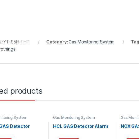
U:
YT-95H-THT
Category:
Gas Monitoring System
Tag
rothings
ted products
itoring System
Gas Monitoring System
Gas Monit
GAS Detector
HCL GAS Detector Alarm
NOX GAS