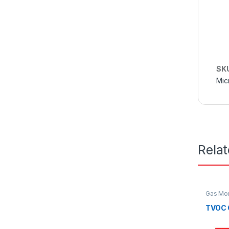
SK
Mic
Rela
Gas Mon
TVOC 