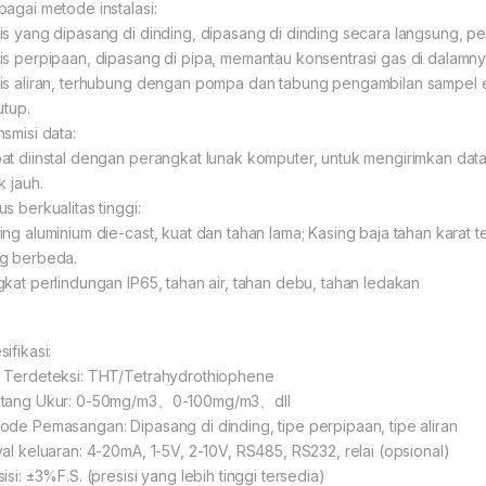
bagai metode instalasi:
is yang dipasang di dinding, dipasang di dinding secara langsung, p
is perpipaan, dipasang di pipa, memantau konsentrasi gas di dalamny
is aliran, terhubung dengan pompa dan tabung pengambilan sampel e
utup.
nsmisi data:
at diinstal dengan perangkat lunak komputer, untuk mengirimkan dat
k jauh.
s berkualitas tinggi:
ing aluminium die-cast, kuat dan tahan lama; Kasing baja tahan karat t
g berbeda.
gkat perlindungan IP65, tahan air, tahan debu, tahan ledakan
ifikasi:
 Terdeteksi: THT/Tetrahydrothiophene
tang Ukur: 0-50mg/m3、0-100mg/m3、dll
ode Pemasangan: Dipasang di dinding, tipe perpipaan, tipe aliran
yal keluaran: 4-20mA, 1-5V, 2-10V, RS485, RS232, relai (opsional)
isi: ±3%F.S. (presisi yang lebih tinggi tersedia)