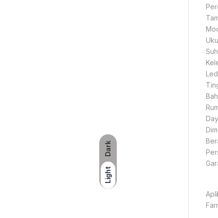
Per
Tamp
Mod
Uku
Su
Kel
Led
Tin
Bah
Rum
Day
Dim
Bera
Dark
Per
Gar
Light
Apli
Farm