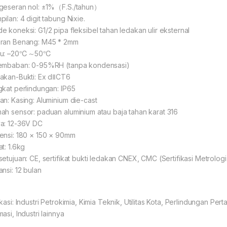
geseran nol: ±1%（F.S./tahun）
ilan: 4 digit tabung Nixie.
e koneksi: G1/2 pipa fleksibel tahan ledakan ulir eksternal
ran Benang: M45 * 2mm
hu: –20℃～50℃
embaban: 0-95%RH (tanpa kondensasi)
akan-Bukti: Ex dⅡCT6
gkat perlindungan: IP65
an: Kasing: Aluminium die-cast
ah sensor: paduan aluminium atau baja tahan karat 316
a: 12-36V DC
ensi: 180 × 150 × 90mm
t: 1.6kg
setujuan: CE, sertifikat bukti ledakan CNEX, CMC (Sertifikasi Metrologi
ansi: 12 bulan
kasi: Industri Petrokimia, Kimia Teknik, Utilitas Kota, Perlindungan Per
asi, Industri lainnya