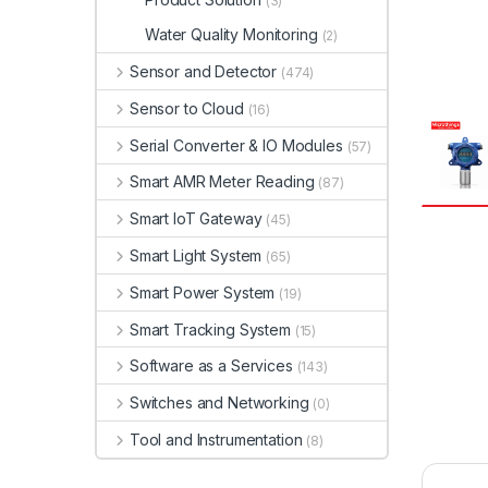
(3)
Water Quality Monitoring
(2)
Sensor and Detector
(474)
Sensor to Cloud
(16)
Serial Converter & IO Modules
(57)
Smart AMR Meter Reading
(87)
Smart IoT Gateway
(45)
Smart Light System
(65)
Smart Power System
(19)
Smart Tracking System
(15)
Software as a Services
(143)
Switches and Networking
(0)
Tool and Instrumentation
(8)