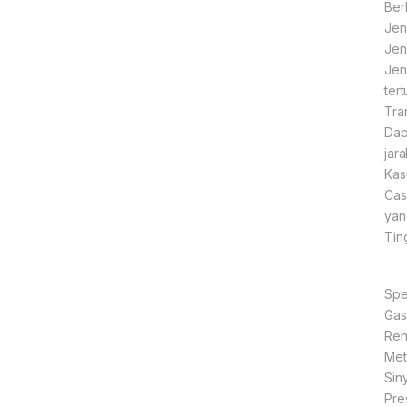
Ber
Jen
Jen
Jen
tert
Tra
Dap
jara
Kasu
Cas
yan
Tin
Spes
Gas
Ren
Met
Sin
Pres