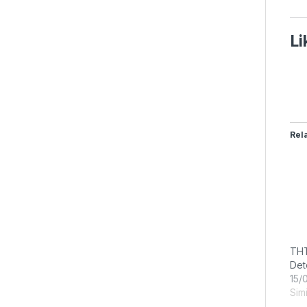
Li
Rel
THT
Det
15/
Simi