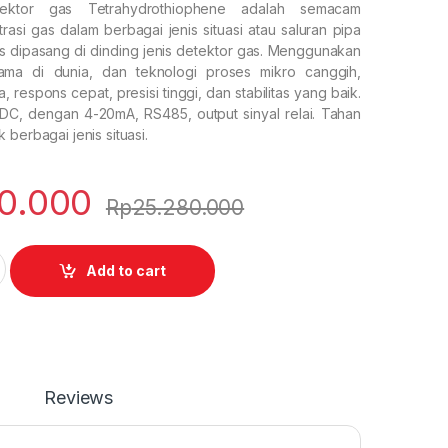
ktor gas Tetrahydrothiophene adalah semacam
asi gas dalam berbagai jenis situasi atau saluran pipa
s dipasang di dinding jenis detektor gas. Menggunakan
ama di dunia, dan teknologi proses mikro canggih,
 respons cepat, presisi tinggi, dan stabilitas yang baik.
DC, dengan 4-20mA, RS485, output sinyal relai. Tahan
 berbagai jenis situasi.
00.000
Rp
25.280.000
ophene Gas Detector quantity
Add to cart
Reviews