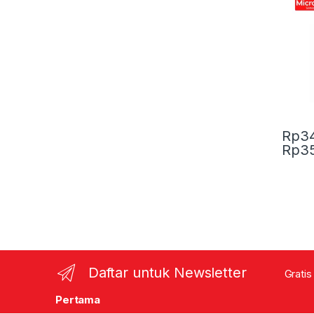
Rp
3
Rp
3
This pr
Daftar untuk Newsletter
Gratis
Pertama