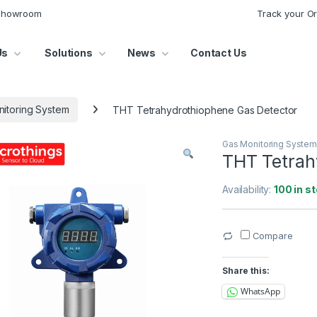
 Showroom
Track your O
Us
Solutions
News
Contact Us
itoring System
THT Tetrahydrothiophene Gas Detector
Gas Monitoring Syste
THT Tetrah
Availability:
100 in s
Compare
Share this:
WhatsApp