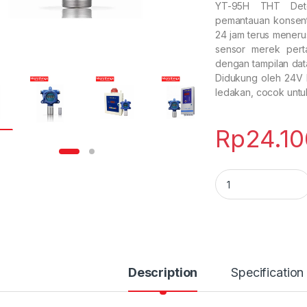
YT-95H THT Dete
pemantauan konsentr
24 jam terus meneru
sensor merek pert
dengan tampilan data,
Didukung oleh 24V 
ledakan, cocok untuk
Rp
24.1
THT Tetrahydrothi
Description
Specification