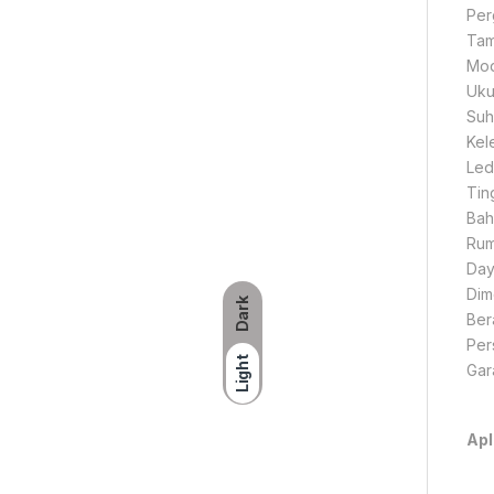
Per
Tamp
Mod
Uku
Su
Kel
Led
Tin
Bah
Rum
Day
Dim
Dark
Bera
Per
Light
Gar
Apl