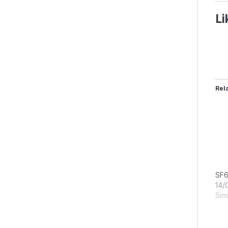
Li
Rel
SF6
14/
Simi