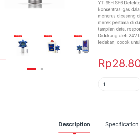
YT-95H SF6 Detekto
konsentrasi gas dalam
menerus dipasang di
merek pertama di du
tampilan data, respon
Didukung oleh 24V D
ledakan, cocok untuk
Rp
28.8
SF6 GAS Detector 
Description
Specification