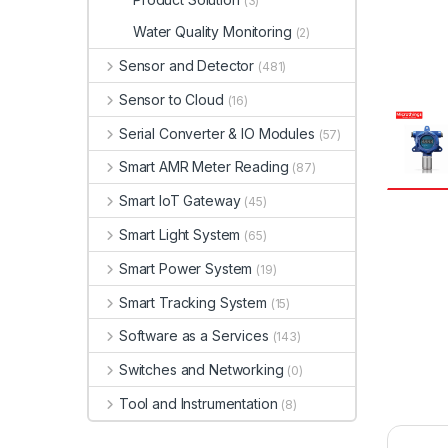
(3)
Water Quality Monitoring
(2)
Sensor and Detector
(481)
Sensor to Cloud
(16)
Serial Converter & IO Modules
(57)
Smart AMR Meter Reading
(87)
Smart IoT Gateway
(45)
Smart Light System
(65)
Smart Power System
(19)
Smart Tracking System
(15)
Software as a Services
(143)
Switches and Networking
(0)
Tool and Instrumentation
(8)