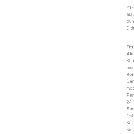
YT-
ata
dun
Did
Fitu
Aku
Khu
dis
Kon
Den
modi
Pem
24 
Sin
Out
Kel
Kel