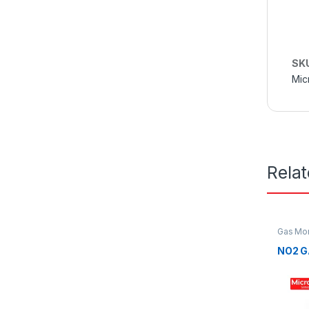
SK
Mic
Rela
Gas Mon
NO2 G