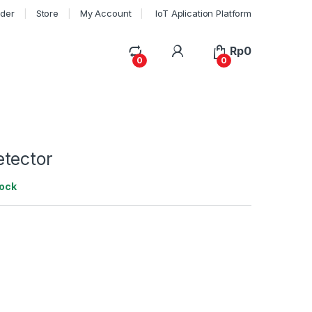
rder
Store
My Account
IoT Aplication Platform
My Account
Rp
0
0
0
m
tector
tock