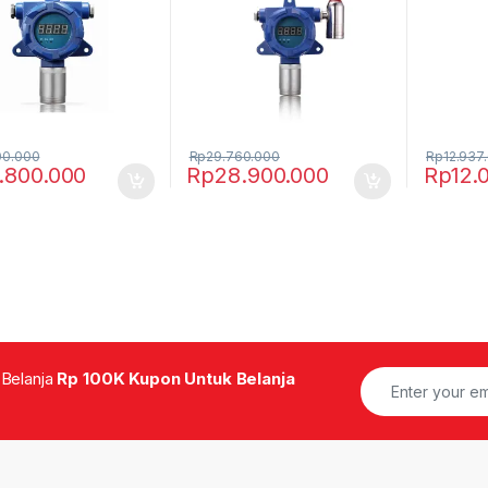
00.000
Rp
29.760.000
Rp
12.937
.800.000
Rp
28.900.000
Rp
12.
 Belanja
Rp 100K Kupon Untuk Belanja