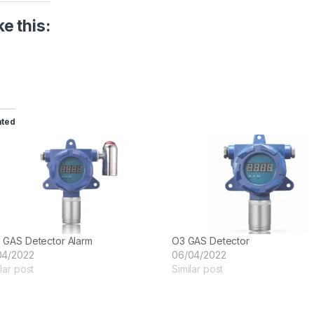
ke this:
ated
 GAS Detector Alarm
O3 GAS Detector
04/2022
06/04/2022
lar post
Similar post