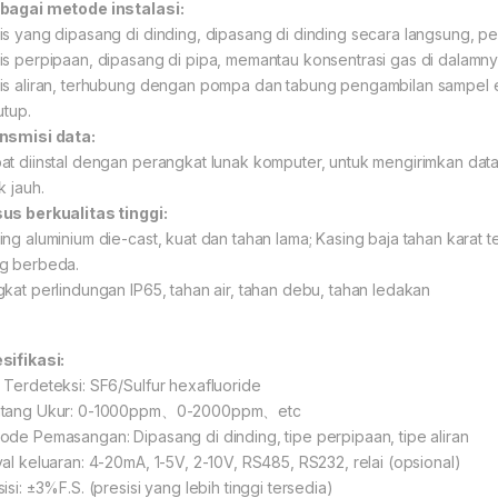
bagai metode instalasi:
is yang dipasang di dinding, dipasang di dinding secara langsung, p
is perpipaan, dipasang di pipa, memantau konsentrasi gas di dalamny
is aliran, terhubung dengan pompa dan tabung pengambilan sampel e
utup.
nsmisi data:
at diinstal dengan perangkat lunak komputer, untuk mengirimkan dat
k jauh.
us berkualitas tinggi:
ing aluminium die-cast, kuat dan tahan lama; Kasing baja tahan karat t
g berbeda.
gkat perlindungan IP65, tahan air, tahan debu, tahan ledakan
sifikasi:
 Terdeteksi: SF6/Sulfur hexafluoride
tang Ukur: 0-1000ppm、0-2000ppm、etc
ode Pemasangan: Dipasang di dinding, tipe perpipaan, tipe aliran
yal keluaran: 4-20mA, 1-5V, 2-10V, RS485, RS232, relai (opsional)
isi: ±3%F.S. (presisi yang lebih tinggi tersedia)