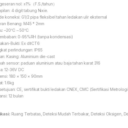
geseran nol: ±1%（F.S./tahun）
ilan: 4 digit tabung Nixie.
e koneksi: G1/2 pipa fleksibel tahan ledakan ulir eksternal
ran Benang: M45 * 2mm
hu: –20℃～50℃
embaban: 0-95%RH (tanpa kondensasi)
akan-Bukti: Ex dⅡCT6
gkat perlindungan: IP65
an: Kasing: Aluminium die-cast
ah sensor: paduan aluminium atau baja tahan karat 316
a: 12-36V DC
ensi: 180 × 150 × 90mm
t: 1.6kg
setujuan: CE, sertifikat bukti ledakan CNEX, CMC (Sertifikasi Metrologi
ansi: 12 bulan
ikasi:
Ruang Terbatas, Deteksi Mudah Terbakar, Deteksi Oksigen, D