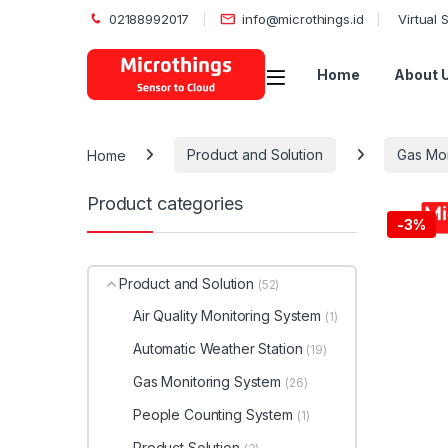
02188992017
info@microthings.id
Virtual
Open
Home
About 
Home
Product and Solution
Gas Mon
Product categories
-
3%
Product and Solution
(52)
Air Quality Monitoring System
(1)
Automatic Weather Station
(19)
Gas Monitoring System
(26)
People Counting System
(1)
Product Solution