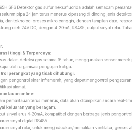
95H SF6 Detektor gas sulfur heksafluorida adalah semacam pemantaua
u saluran pipa 24 jam terus menerus dipasang di dinding jenis detek
ia, dan teknologi proses mikro canggih, dengan tampilan data, respons 
ukung oleh 24V DC, dengan 4-20mA, RS485, output sinyal relai. Tahan 
r:
rasi tinggi & Terpercaya:
sus dalam deteksi gas selama 16 tahun, menggunakan sensor merek pert
etujui oleh organisasi pengujian ketiga.
trol perangkat yang tidak dihubungi:
gan pengontrol sinar inframerah, yang dapat mengontrol pengaturan titi
fikasi alamat.
antauan online:
jam pemantauan terus menerus, data akan ditampilkan secara real-tim
yal keluaran yang beragam:
put sinyal arus 4-20mA, kompatibel dengan berbagai jenis pengontrol
uaran sinyal digital RS485.
uaran sinyal relai, untuk menghidupkan/mematikan ventilator, genset a