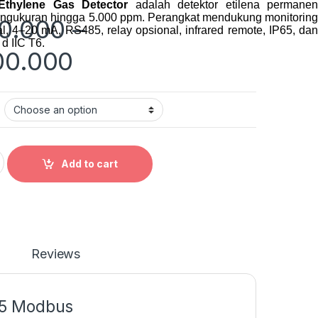
Ethylene Gas Detector
adalah detektor etilena permanen
ngukuran hingga 5.000 ppm. Perangkat mendukung monitoring
00.000
–
tal, 4–20 mA, RS485, relay opsional, infrared remote, IP65, dan
d IIC T6.
Price range: Rp18.0
00.000
ylene Gas Detector quantity
Add to cart
Reviews
85 Modbus