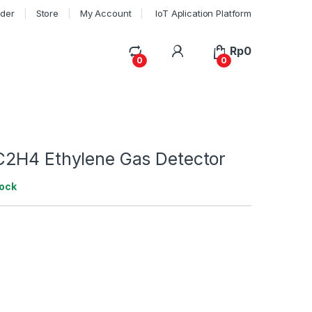
rder
Store
My Account
IoT Aplication Platform
My Account
Rp
0
0
0
2H4 Ethylene Gas Detector
tock