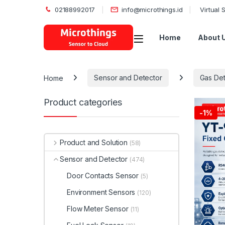
02188992017
info@microthings.id
Virtual
Open
Home
About 
Home
Sensor and Detector
Gas Det
Product categories
-
1%
Product and Solution
(58)
Sensor and Detector
(474)
Door Contacts Sensor
(5)
Environment Sensors
(120)
Flow Meter Sensor
(11)