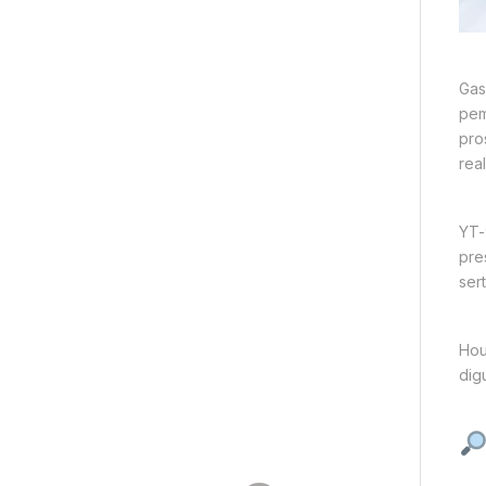
Gas
pem
pro
rea
YT-
pre
ser
Hou
dig