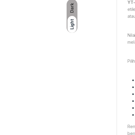
YT-
Dark
eti
ata
Light
Nil
mel
Pil
Ren
ber