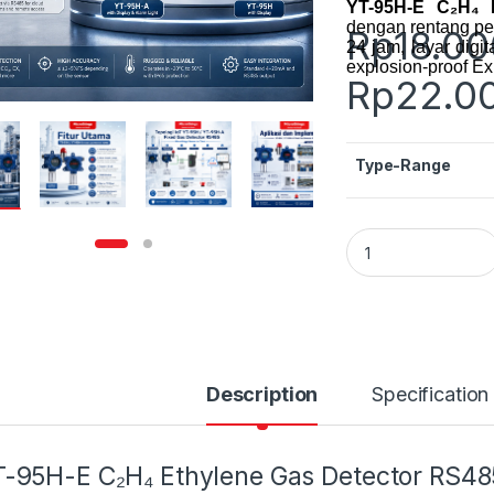
YT-95H-E C₂H₄ 
dengan rentang pe
Rp
18.0
24 jam, layar digi
explosion-proof Ex 
Rp
22.0
Type-Range
YT-95H-E C2H4 Eth
Description
Specification
-95H-E C₂H₄ Ethylene Gas Detector RS4