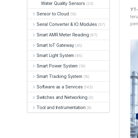
Water Quality Sensors
(23)
YT-
Sensor to Cloud
(16)
ter
pen
Serial Converter & IO Modules
(57)
Smart AMR Meter Reading
(87)
Smart IoT Gateway
(45)
Smart Light System
(65)
Smart Power System
(19)
Smart Tracking System
(15)
Software as a Services
(143)
Switches and Networking
(0)
Tool and Instrumentation
(8)