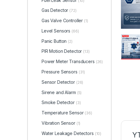
Fuel Leak Sensor
(10)
Gas Detector
(72)
Gas Valve Controller
(1)
Level Sensors
(66)
Panic Button
(2)
PIR Motion Detector
(13)
Power Meter Transducers
(26)
Pressure Sensors
(31)
Sensor Detector
(26)
Sirene and Alarm
(5)
Smoke Detector
(3)
Temperature Sensor
(36)
Vibration Sensor
(1)
Water Leakage Detectors
YT
(10)