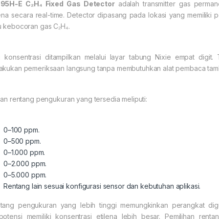
95H-E C₂H₄ Fixed Gas Detector
adalah transmitter gas perma
lena secara real-time. Detector dipasang pada lokasi yang memilik
u kebocoran gas C₂H₄.
ai konsentrasi ditampilkan melalui layar tabung Nixie empat digit
akukan pemeriksaan langsung tanpa membutuhkan alat pembaca tam
ihan rentang pengukuran yang tersedia meliputi:
0–100 ppm.
0–500 ppm.
0–1.000 ppm.
0–2.000 ppm.
0–5.000 ppm.
Rentang lain sesuai konfigurasi sensor dan kebutuhan aplikasi.
tang pengukuran yang lebih tinggi memungkinkan perangkat digun
potensi memiliki konsentrasi etilena lebih besar. Pemilihan ren