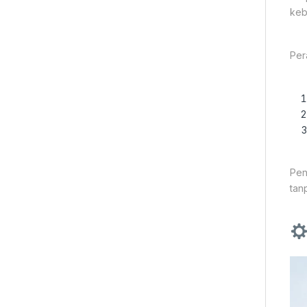
keb
Per
Pen
tan