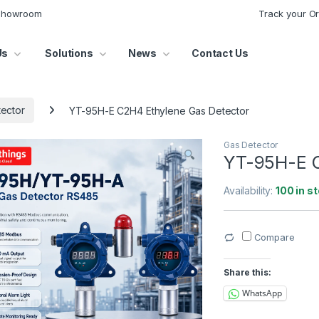
 Showroom
Track your O
Us
Solutions
News
Contact Us
ector
YT-95H-E C2H4 Ethylene Gas Detector
Gas Detector
YT-95H-E C
Availability:
100 in s
Compare
Share this:
WhatsApp