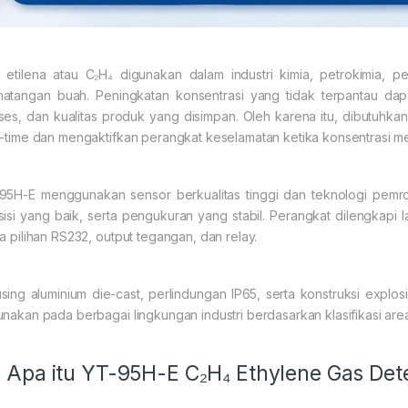
 etilena atau C₂H₄ digunakan dalam industri kimia, petrokimia, p
atangan buah. Peningkatan konsentrasi yang tidak terpantau dapa
ses, dan kualitas produk yang disimpan. Oleh karena itu, dibutuhk
l-time dan mengaktifkan perangkat keselamatan ketika konsentrasi men
95H-E menggunakan sensor berkualitas tinggi dan teknologi pemr
sisi yang baik, serta pengukuran yang stabil. Perangkat dilengkapi la
ta pilihan RS232, output tegangan, dan relay.
sing aluminium die-cast, perlindungan IP65, serta konstruksi explo
unakan pada berbagai lingkungan industri berdasarkan klasifikasi area
Apa itu YT-95H-E C₂H₄ Ethylene Gas Det