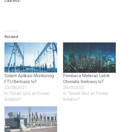
Like this:
Related
Sistem Aplikasi Monitoring
Pembaca Meteran Listrik
FTU Berbasis IoT
Otomatis Berbasis IoT
23/09/2021
29/01/2022
In "Smart Grid an Power
In "Smart Grid an Power
Solution"
Solution"