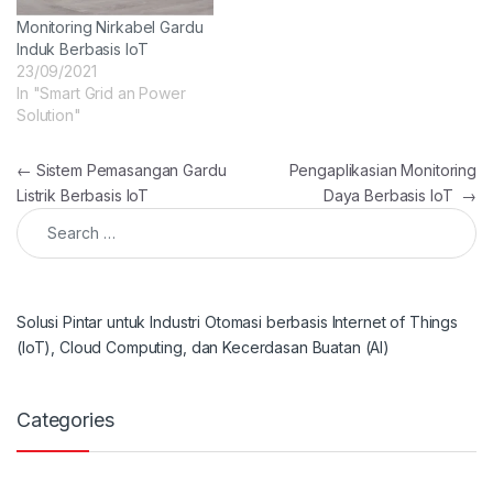
Monitoring Nirkabel Gardu
Induk Berbasis IoT
23/09/2021
In "Smart Grid an Power
Solution"
Post navigation
←
Sistem Pemasangan Gardu
Pengaplikasian Monitoring
Listrik Berbasis IoT
Daya Berbasis IoT
→
Search for:
Solusi Pintar untuk Industri Otomasi berbasis Internet of Things
(IoT), Cloud Computing, dan Kecerdasan Buatan (AI)
Categories