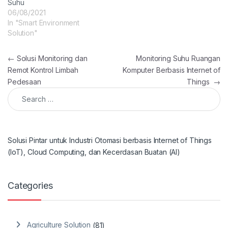
Suhu
06/08/2021
In "Smart Environment
Solution"
Post navigation
←
Solusi Monitoring dan
Monitoring Suhu Ruangan
Remot Kontrol Limbah
Komputer Berbasis Internet of
Pedesaan
Things
→
Search for:
Solusi Pintar untuk Industri Otomasi berbasis Internet of Things
(IoT), Cloud Computing, dan Kecerdasan Buatan (AI)
Categories
Agriculture Solution
(81)