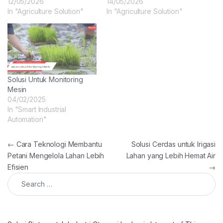
12/05/2026
14/05/2026
In "Agriculture Solution"
In "Agriculture Solution"
Solusi Untuk Monitoring
Mesin
04/02/2025
In "Smart Industrial
Automation"
Post navigation
←
Cara Teknologi Membantu
Solusi Cerdas untuk Irigasi
Petani Mengelola Lahan Lebih
Lahan yang Lebih Hemat Air
Efisien
→
Search for: