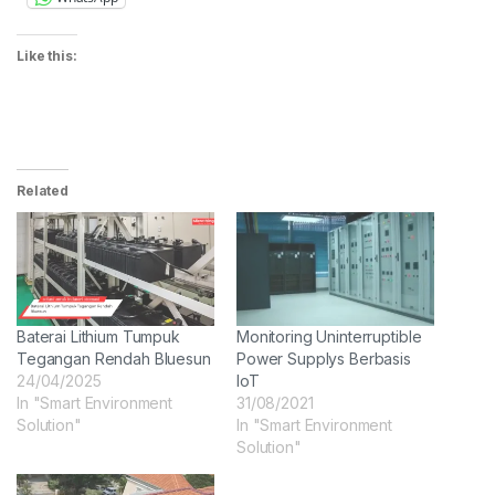
Like this:
Related
Baterai Lithium Tumpuk
Monitoring Uninterruptible
Tegangan Rendah Bluesun
Power Supplys Berbasis
24/04/2025
IoT
In "Smart Environment
31/08/2021
Solution"
In "Smart Environment
Solution"