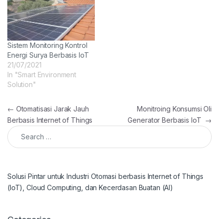
Sistem Monitoring Kontrol
Energi Surya Berbasis IoT
21/07/2021
In "Smart Environment
Solution"
Post navigation
←
Otomatisasi Jarak Jauh
Monitroing Konsumsi Oli
Berbasis Internet of Things
Generator Berbasis IoT
→
Search for:
Solusi Pintar untuk Industri Otomasi berbasis Internet of Things
(IoT), Cloud Computing, dan Kecerdasan Buatan (AI)