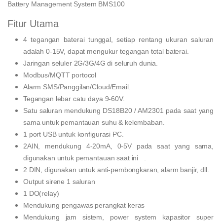
Battery Management System BMS100
Fitur Utama
4 tegangan baterai tunggal, setiap rentang ukuran saluran
adalah 0-15V, dapat mengukur tegangan total baterai.
Jaringan seluler 2G/3G/4G di seluruh dunia.
Modbus/MQTT portocol
Alarm SMS/Panggilan/Cloud/Email.
Tegangan lebar catu daya 9-60V.
Satu saluran mendukung DS18B20 / AM2301 pada saat yang
sama untuk pemantauan suhu & kelembaban.
1 port USB untuk konfigurasi PC.
2AIN, mendukung 4-20mA, 0-5V pada saat yang sama,
digunakan untuk pemantauan saat ini .
2 DIN, digunakan untuk anti-pembongkaran, alarm banjir, dll.
Output sirene 1 saluran
1 DO(relay)
Mendukung pengawas perangkat keras
Mendukung jam sistem, power system kapasitor super