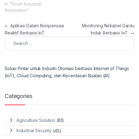
In "Smart Industrial
Automation"
Post navigation
←
Aplikasi Dalam Kompensasi
Monitoring Nirkabel Gardu
Reaktif Berbasis IoT
Induk Berbasis IoT
→
Search for:
Solusi Pintar untuk Industri Otomasi berbasis Internet of Things
(IoT), Cloud Computing, dan Kecerdasan Buatan (AI)
Categories
Agriculture Solution
(81)
Industrial Security
(45)