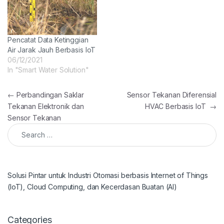
Pencatat Data Ketinggian
Air Jarak Jauh Berbasis IoT
06/12/2021
In "Smart Water Solution"
Post navigation
←
Perbandingan Saklar
Sensor Tekanan Diferensial
Tekanan Elektronik dan
HVAC Berbasis IoT
→
Sensor Tekanan
Search for:
Solusi Pintar untuk Industri Otomasi berbasis Internet of Things
(IoT), Cloud Computing, dan Kecerdasan Buatan (AI)
Categories